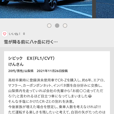
いいね！
0
雪が降る前に八ヶ岳に行く…
シビック EX（FL1/CVT）
けんさん
20代/男性/山梨県 2021年11月26日投稿
高校卒業時に登録済未使用車でCR-Zを購入し、約6年、エアロ、
マフラー、カーボンボンネット、インパネ類を自分好みに交換し、
山梨県内を走っていれば会社の先輩から「お前○○走ってただ
ろ!?」と言われるほど目立つ車になってしまいました😂
そんな手塩にかけたCR-Zとの別れを決意。
今後家族が増えた場合を想定し、乗車人数を考えなければ!!!
ただ運転する楽しさを残したいと考えて、白羽の矢がたったのは