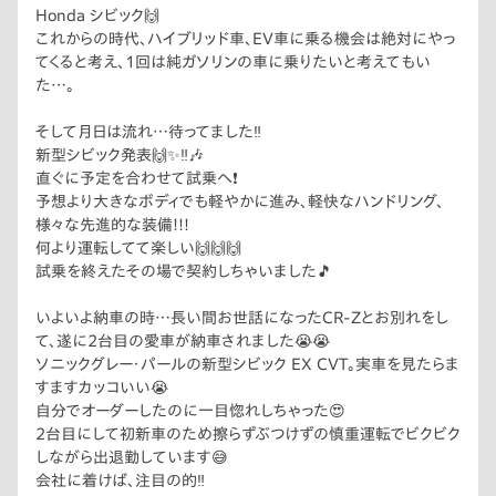
Honda シビック🙌
これからの時代、ハイブリッド車、EV車に乗る機会は絶対にやっ
てくると考え、1回は純ガソリンの車に乗りたいと考えてもい
た…。
そして月日は流れ…待ってました‼
新型シビック発表🙌✨‼🎶
直ぐに予定を合わせて試乗へ❗
予想より大きなボディでも軽やかに進み、軽快なハンドリング、
様々な先進的な装備!!!
何より運転してて楽しい🙌🙌🙌
試乗を終えたその場で契約しちゃいました🎵
いよいよ納車の時…長い間お世話になったCR-Zとお別れをし
て、遂に2台目の愛車が納車されました😭😭
ソニックグレー・パールの新型シビック EX CVT。実車を見たらま
すますカッコいい😭
自分でオーダーしたのに一目惚れしちゃった😍
2台目にして初新車のため擦らずぶつけずの慎重運転でビクビク
しながら出退勤しています😅
会社に着けば、注目の的‼