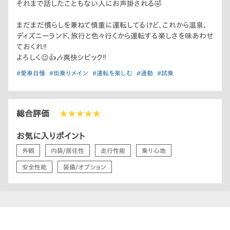
それまで話したこともない人にお声掛される🤣
まだまだ慣らしを兼ねて慎重に運転してるけど、これから温泉、
ディズニーランド、旅行と色々行くから運転する楽しさを味あわせ
ておくれ‼
よろしく😉👍🎶爽快シビック‼
#愛車自慢
#街乗りメイン
#運転を楽しむ
#通勤
#試乗
総合評価
★★★★★
お気に入りポイント
外観
内装/居住性
走行性能
乗り心地
安全性能
装備/オプション