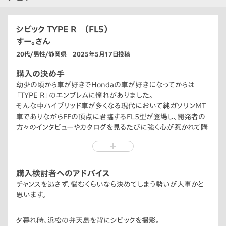
シビック TYPE R （FL5）
すー。さん
20代/男性/静岡県 2025年5月17日投稿
購入の決め手
幼少の頃から車が好きでHondaの車が好きになってからは
「TYPE R」のエンブレムに憧れがありました。
そんな中ハイブリッド車が多くなる現代において純ガソリンMT
車でありながらFFの頂点に君臨するFL5型が登場し、開発者の
方々のインタビューやカタログを見るたびに強く心が惹かれて購
入に至りました。
購入検討者へのアドバイス
チャンスを逃さず、悩むくらいなら決めてしまう勢いが大事かと
思います。
夕暮れ時、浜松の弁天島を背にシビックを撮影。