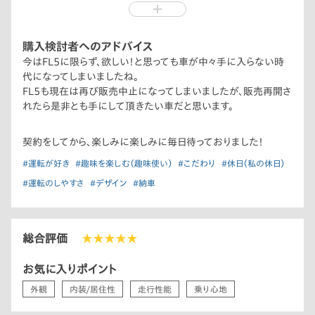
長年待った分、大事に、大事に乗っていきます。
購入検討者へのアドバイス
今はFL5に限らず、欲しい！と思っても車が中々手に入らない時
代になってしまいましたね。
FL5も現在は再び販売中止になってしまいましたが、販売再開さ
れたら是非とも手にして頂きたい車だと思います。
契約をしてから、楽しみに楽しみに毎日待っておりました！
#運転が好き
#趣味を楽しむ（趣味使い）
#こだわり
#休日（私の休日）
#運転のしやすさ
#デザイン
#納車
総合評価
★★★★★
お気に入りポイント
外観
内装/居住性
走行性能
乗り心地