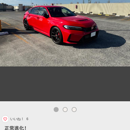
いいね！
6
正常進化！