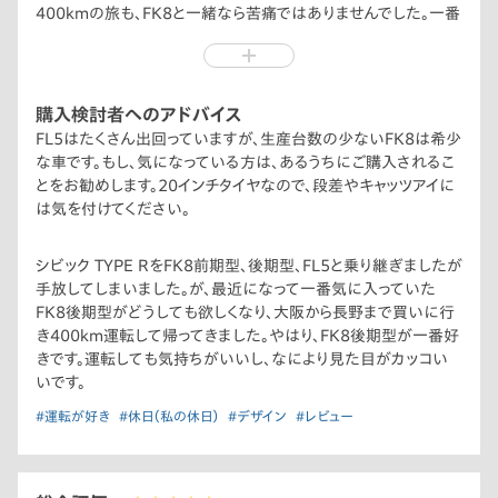
400kmの旅も、FK8と一緒なら苦痛ではありませんでした。一番
好きだった車なので再購入できて良かったです。
購入検討者へのアドバイス
FL5はたくさん出回っていますが、生産台数の少ないFK8は希少
な車です。もし、気になっている方は、あるうちにご購入されるこ
とをお勧めします。20インチタイヤなので、段差やキャッツアイに
は気を付けてください。
シビック TYPE RをFK8前期型、後期型、FL5と乗り継ぎましたが
手放してしまいました。が、最近になって一番気に入っていた
FK8後期型がどうしても欲しくなり、大阪から長野まで買いに行
き400km運転して帰ってきました。やはり、FK8後期型が一番好
きです。運転しても気持ちがいいし、なにより見た目がカッコい
いです。
#運転が好き
#休日（私の休日）
#デザイン
#レビュー