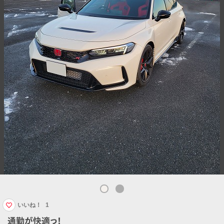
いいね！
1
通勤が快適っ！