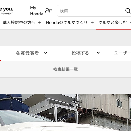
My
検索キーワード入力
Honda
購入検討中の方へ
Hondaのクルマづくり
クルマと楽しむ
各賞受賞者
投稿する
ユーザ
検索結果一覧