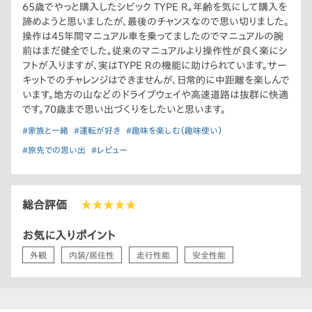
65歳でやっと購入したシビック TYPE R。年齢を気にして購入を
諦めようと思いましたが、最後のチャンスなので思い切りました。
操作は45年間マニュアル車を乗ってましたのでマニュアルの腕
前はまだ健全でした。従来のマニュアルより操作性が良く楽にシ
フトが入りますが、実はTYPE Rの機能に助けられています。サー
キットでのチャレンジはできませんが、日常的に中距離を楽しんで
います。地方の山などのドライブウェイや高速道路は抜群に快適
です。70歳まで思い出づくりをしたいと思います。
#家族と一緒
#運転が好き
#趣味を楽しむ（趣味使い）
#旅先での思い出
#レビュー
総合評価
★★★★★
お気に入りポイント
外観
内装/居住性
走行性能
安全性能