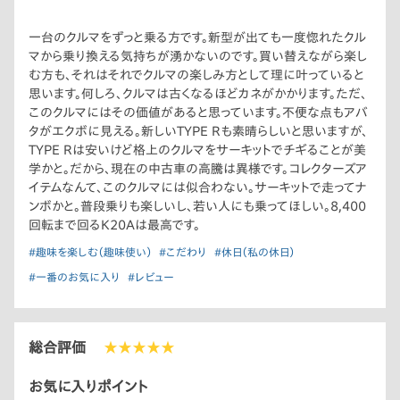
一台のクルマをずっと乗る方です。新型が出ても一度惚れたクル
マから乗り換える気持ちが湧かないのです。買い替えながら楽し
む方も、それはそれでクルマの楽しみ方として理に叶っていると
思います。何しろ、クルマは古くなるほどカネがかかります。ただ、
このクルマにはその価値があると思っています。不便な点もアバ
タがエクボに見える。新しいTYPE Rも素晴らしいと思いますが、
TYPE Rは安いけど格上のクルマをサーキットでチギることが美
学かと。だから、現在の中古車の高騰は異様です。コレクターズア
イテムなんて、このクルマには似合わない。サーキットで走ってナ
ンボかと。普段乗りも楽しいし、若い人にも乗ってほしい。8,400
回転まで回るK20Aは最高です。
#趣味を楽しむ（趣味使い）
#こだわり
#休日（私の休日）
#一番のお気に入り
#レビュー
総合評価
★★★★★
お気に入りポイント