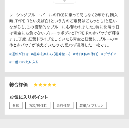
や釣り具も楽勝です。（体験済み）それでいて速くてカッコいい。
良い車です。
レーシングブルー・パールのFK8に乗って間もなく2年です。購入
時、TYPE Rといえば白！という方のご意見はごもっとも！と思い
ながらも、この衝撃的なブルーに心奪われました。特に快晴の日
は青空にも負けないブルーのボディとTYPE Rの赤バッチが輝き
ます。丁度、紅葉ドライブをしていたら青空と紅葉に、ブルーの車
体と赤バッチが映えていたので、思わず激写した一枚です。
#運転が好き
#趣味を楽しむ（趣味使い）
#休日（私の休日）
#デザイン
#一番のお気に入り
総合評価
★★★★★
お気に入りポイント
外観
内装/居住性
走行性能
装備/オプション