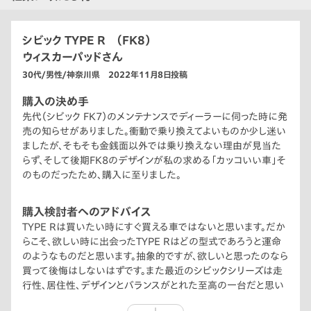
シビック TYPE R （FK8）
ウィスカーパッドさん
30代/男性/神奈川県 2022年11月8日投稿
購入の決め手
先代（シビック FK7）のメンテナンスでディーラーに伺った時に発
売の知らせがありました。衝動で乗り換えてよいものか少し迷い
ましたが、そもそも金銭面以外では乗り換えない理由が見当た
らず、そして後期FK8のデザインが私の求める「カッコいい車」そ
のものだったため、購入に至りました。
購入検討者へのアドバイス
TYPE Rは買いたい時にすぐ買える車ではないと思います。だか
らこそ、欲しい時に出会ったTYPE Rはどの型式であろうと運命
のようなものだと思います。抽象的ですが、欲しいと思ったのなら
買って後悔はしないはずです。また最近のシビックシリーズは走
行性、居住性、デザインとバランスがとれた至高の一台だと思い
ます。大きくなりましたがその分、物がたくさん入ります。キャンプ