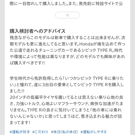
際に一目惚れして購入しました。また、発売前に特設サイトで公
開されてた動画を見て、更に購入したいという気持ちが高まりま
した。
購入検討者へのアドバイス
残念ながらこのモデルは新車で購入することは出来ませんが、次
期モデルも更に進化してると思います。Hondaが魂を込めて作っ
た公道で走れるチューニングカーであるシビック TYPE R。時代
や環境によって性能は異なりますが、どのモデルでも興味があれ
ば購入すべきです!!
学生時代から免許取得したら「いつかシビック TYPE Rに乗りた
い」と憧れて、遂に3台目の愛車としてシビック TYPE Rを購入し
ました!!
20インチの低偏平タイヤを履いてるとは思えない乗り心地の良
さ、力強いトルク、心地よいマフラーサウンド、爽快な加速がたま
りません。TYPE Rの良さに気付いてしまうと「他の車には乗れ
ないんじゃないか」と思ってしまうほど、惹き込まれる魅力が詰
まってます！
#運転が好き
#こだわり
#休日（私の休日）
#運転のしやすさ