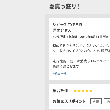
夏真っ盛り！
シビック TYPE R
洋之介さん
40代/男性/東京都 2017年8月31日投稿
初めてみたときはずいぶんいかついな
ターボ初のタイプRということで、賛否あ
走行性能の割には燃費も14km/Lと
快適に過ごせます。
#愛車自慢
総合評価
★★★★★
お気に入りポイント
外観
内