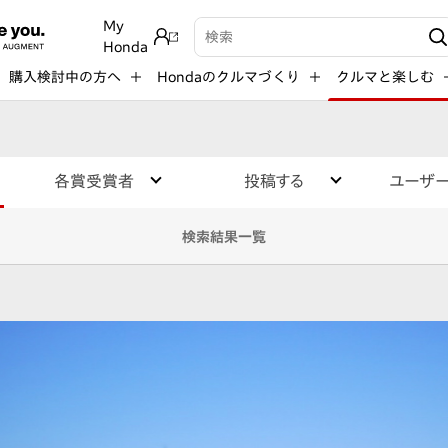
My
検索キーワード入力
Honda
購入検討中の方へ
Hondaのクルマづくり
クルマと楽しむ
各賞受賞者
投稿する
ユーザ
検索結果一覧