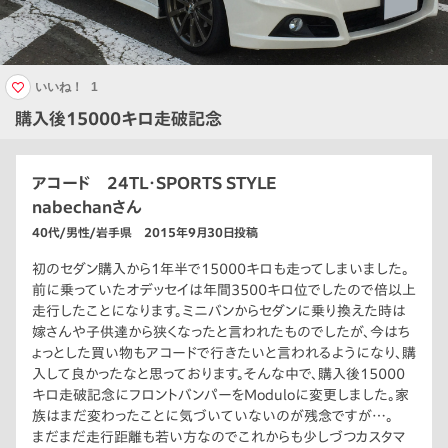
いいね！
1
購入後15000キロ走破記念
アコード 24TL・SPORTS STYLE
nabechanさん
40代/男性/岩手県 2015年9月30日投稿
初のセダン購入から1年半で15000キロも走ってしまいました。
前に乗っていたオデッセイは年間3500キロ位でしたので倍以上
走行したことになります。ミニバンからセダンに乗り換えた時は
嫁さんや子供達から狭くなったと言われたものでしたが、今はち
ょっとした買い物もアコードで行きたいと言われるようになり、購
入して良かったなと思っております。そんな中で、購入後15000
キロ走破記念にフロントバンパーをModuloに変更しました。家
族はまだ変わったことに気づいていないのが残念ですが…。
まだまだ走行距離も若い方なのでこれからも少しづつカスタマ