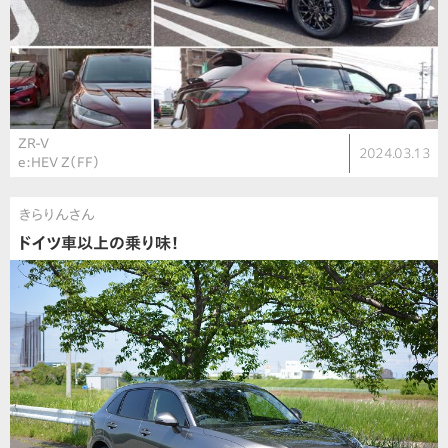
ZR-V
2024.03.13
e:HEV Z（FF）
きらりんさん
ドイツ車以上の乗り味！