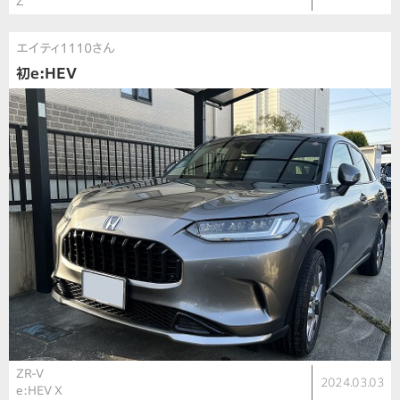
Z
エイティ1110さん
初e:HEV
ZR-V
2024.03.03
e:HEV X