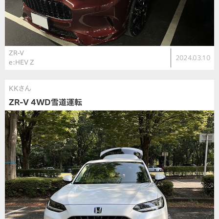
ZR-V
2024.03.10
e:HEV Z
KKさん
ZR-V 4WD雪道運転