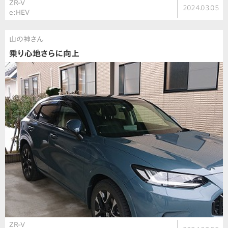
ZR-V
2024.03.05
e:HEV
山の神さん
乗り心地さらに向上
ZR-V