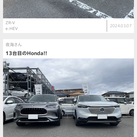
ZR-V
2024.03.07
e:HEV
夜海さん
13台目のHonda!!