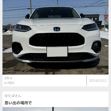
ZR-V
2024.03.02
e:HEV
ゆたぼさん
思い出の場所で