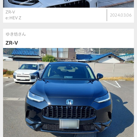
ZR-V
2024.03.06
e:HEV Z
ゆき坊さん
ZR-V