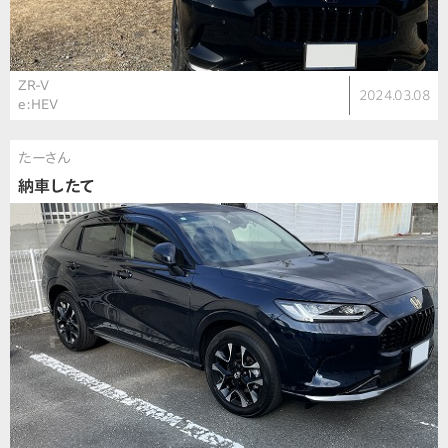
ZR-V
2024.03.08
e:HEV
たーさん
納車したて