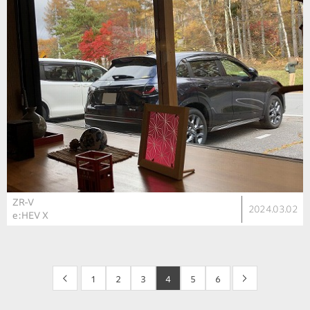
ZR-V
2024.03.02
e:HEV X
<
1
2
3
4
5
6
>