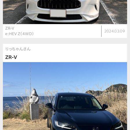
ZR-V
2024.03.09
e:HEV Z（4WD）
りっちゃんさん
ZR-V