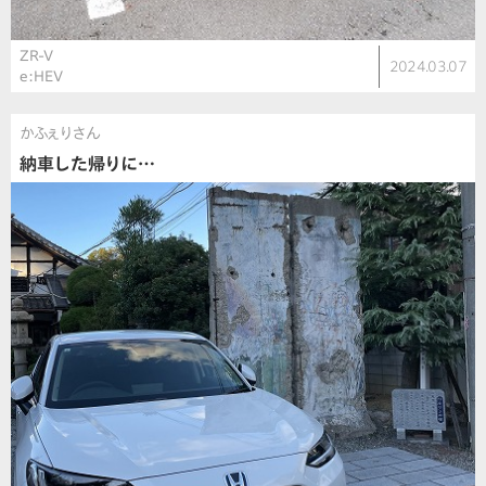
ZR-V
2024.03.07
e:HEV
かふぇりさん
納車した帰りに…