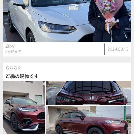
ZR-V
2024.03.13
e:HEV Z
むねさん
ご縁の賜物です