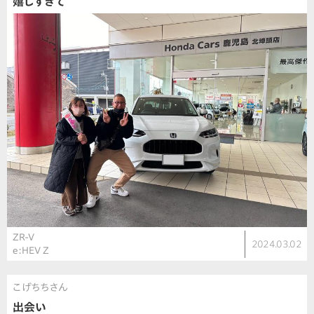
嬉しすぎて
ZR-V
2024.03.02
e:HEV Z
こげちちさん
出会い