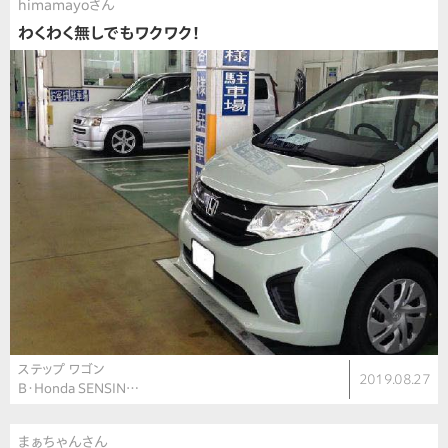
himamayoさん
わくわく無しでもワクワク！
ステップ ワゴン
2019.08.27
B・Honda SENSIN…
まぁちゃんさん