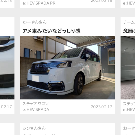
.02.18
2023.02.18
e:HEV SPADA PR…
e:HE
ゆーやんさん
チーム
アメ車みたいなどっしり感
念願
ステップ ワゴン
ステッ
.02.17
2023.02.17
e:HEV SPADA
e:HE
シンさんさん
おーき