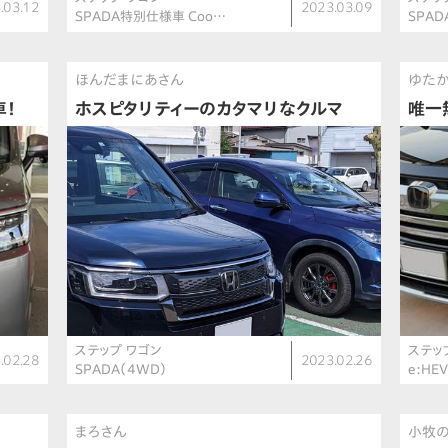
.03.12
2023.03.09
SPADA特別仕様車 Coo…
SPAD
ほんだまにあさん
ゆた
車！
ホスピタリティーのカタマリなクルマ
唯一
ステップ ワゴン
ステッ
.02.28
2023.02.26
SPADA（4WD）
e:HE
まろさん
小牧