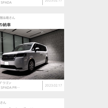
2023.02.17
V SPADA
雅&晴さん
の納車
プ ワゴン
2023.02.17
V SPADA PR…
さん