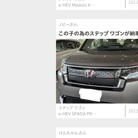
2023
e:HEV Modulo X…
ノビーさん
この子の為のステップ ワゴンが納
ステップ ワゴン
2023
e:HEV SPADA PR…
けんちゃんさん