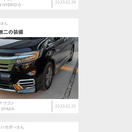
2023.02.28
A HYBRID G…
かさん
無二の装備
プ ワゴン
2023.02.25
V SPADA
のハセボーさん