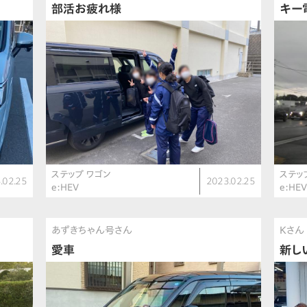
部活お疲れ様
キー
ステップ ワゴン
ステッ
.02.25
2023.02.25
e:HEV
e:HEV
あずきちゃん号さん
Kさん
愛車
新し