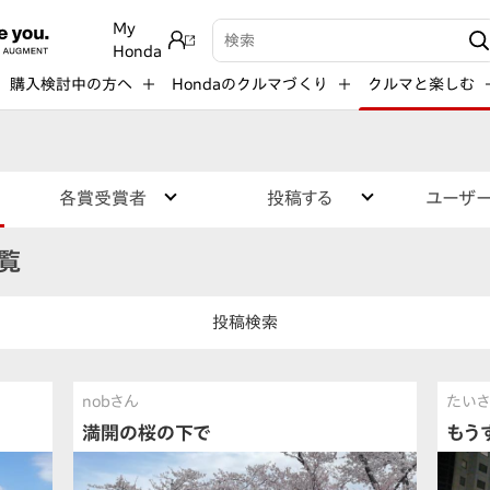
My
検索キーワード入力
Honda
購入検討中の方へ
Hondaのクルマづくり
クルマと楽しむ
各賞受賞者
投稿する
ユーザ
覧
投稿検索
nobさん
たい
満開の桜の下で
もう