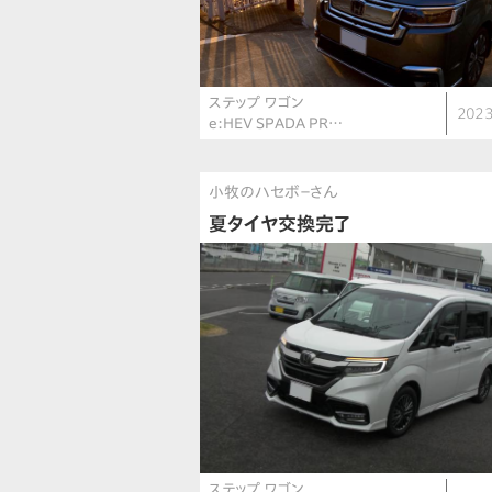
ステップ ワゴン
2023
e:HEV SPADA PR…
小牧のハセボ－さん
夏タイヤ交換完了
ステップ ワゴン