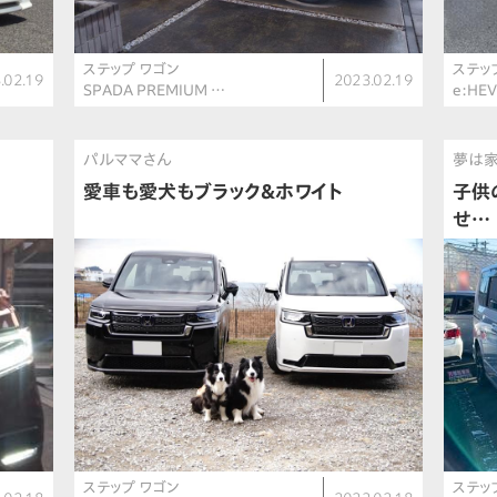
ステップ ワゴン
ステッ
.02.19
2023.02.19
SPADA PREMIUM …
e:HE
パルママさん
夢は
愛車も愛犬もブラック＆ホワイト
子供
せ…
ステップ ワゴン
ステッ