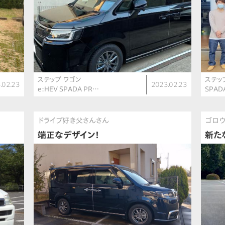
ステップ ワゴン
ステッ
.02.23
2023.02.23
e:HEV SPADA PR…
SPADA
ドライブ好き父さんさん
ゴロ
端正なデザイン！
新た