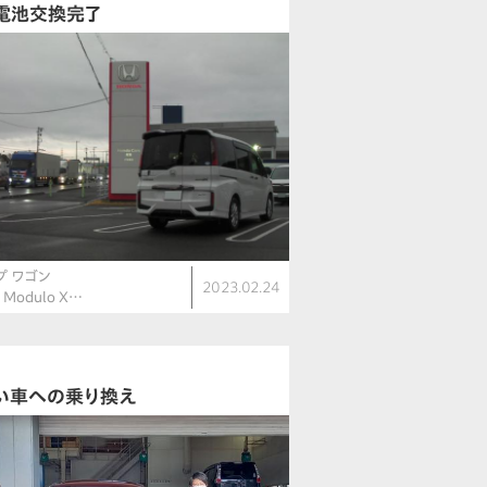
電池交換完了
プ ワゴン
2023.02.24
 Modulo X…
い車への乗り換え