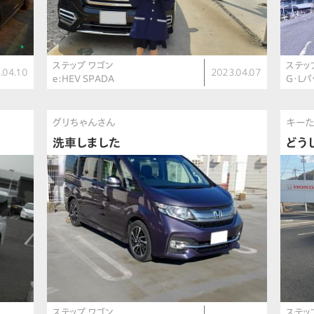
ステップ ワゴン
ステッ
.04.10
2023.04.07
e:HEV SPADA
G・L
グリちゃんさん
キー
洗車しました
どう
ステップ ワゴン
ステッ