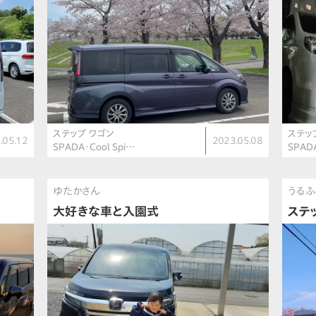
ステップ ワゴン
ステッ
.05.12
2023.05.08
SPADA・Cool Spi…
SPAD
ゆたかさん
うるふ
大好きな車と入園式
ステ