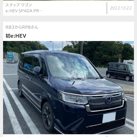
ステップ ワゴン
2022.10.22
e:HEV SPADA PR…
RB3からRP8さん
初e:HEV