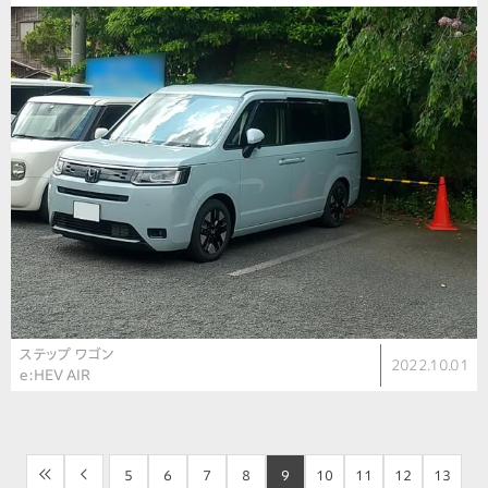
ステップ ワゴン
2022.10.01
e:HEV AIR
<<
<
5
6
7
8
9
10
11
12
13