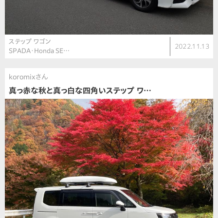
ステップ ワゴン
2022.11.13
SPADA・Honda SE…
koromixさん
真っ赤な秋と真っ白な四角いステップ ワ…