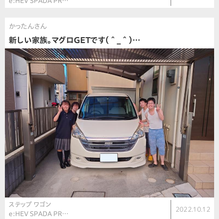
e:HEV SPADA PR…
かったんさん
新しい家族。マグロGETです（＾_＾）…
ステップ ワゴン
2022.10.12
e:HEV SPADA PR…