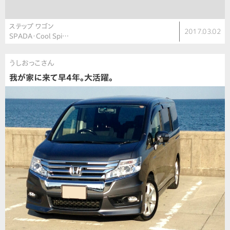
ステップ ワゴン
2017.03.02
SPADA・Cool Spi…
うしおっこさん
我が家に来て早4年。大活躍。