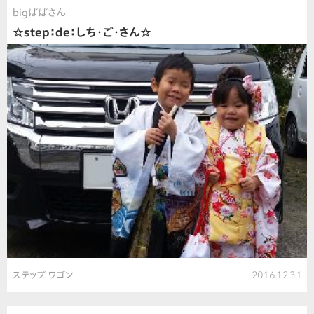
bigぱぱさん
☆step：de：しち・ご・さん☆
ステップ ワゴン
2016.12.31