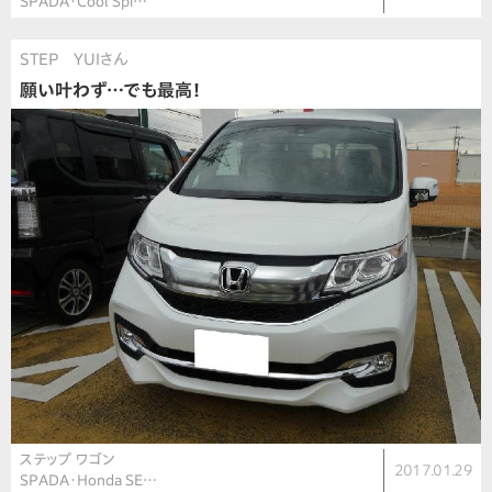
SPADA・Cool Spi…
STEP YUIさん
願い叶わず…でも最高！
ステップ ワゴン
2017.01.29
SPADA・Honda SE…