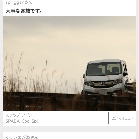
sprigganさん
大事な家族です。
ステップ ワゴン
2016.12.27
SPADA・Cool Spi…
くろいめがねさん