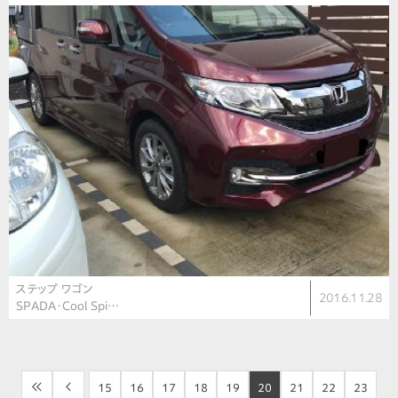
ステップ ワゴン
2016.11.28
SPADA・Cool Spi…
<<
<
15
16
17
18
19
20
21
22
23