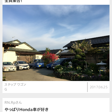
全員集合！
ステップ ワゴン
2017.06.25
G
RN.Rpさん
やっぱりHonda車が好き