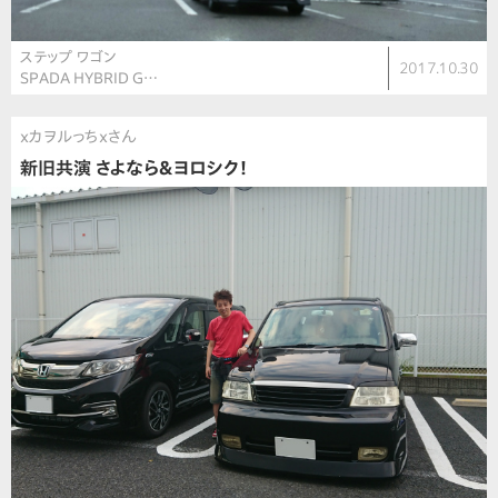
ステップ ワゴン
2017.10.30
SPADA HYBRID G…
ｘカヲルっちｘさん
新旧共演 さよなら＆ヨロシク！