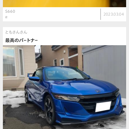
S660
2023.03.04
α
ともさんさん
最高のパ－トナ－