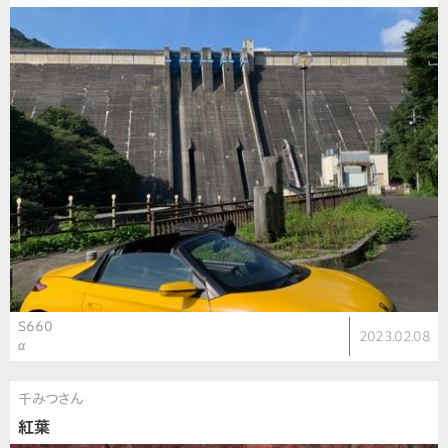
S660
2023.02.08
α
千みつさん
紅葉