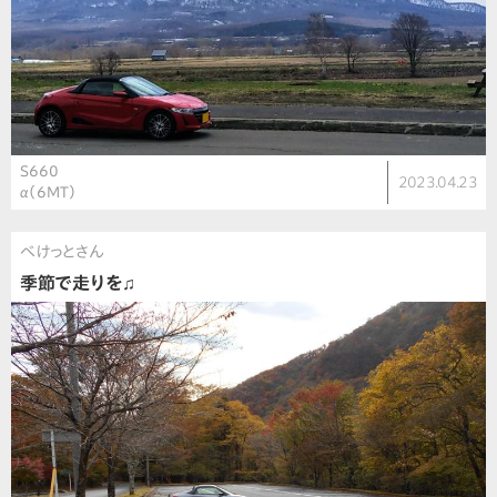
S660
2023.04.23
α（6MT）
べけっとさん
季節で走りを♫