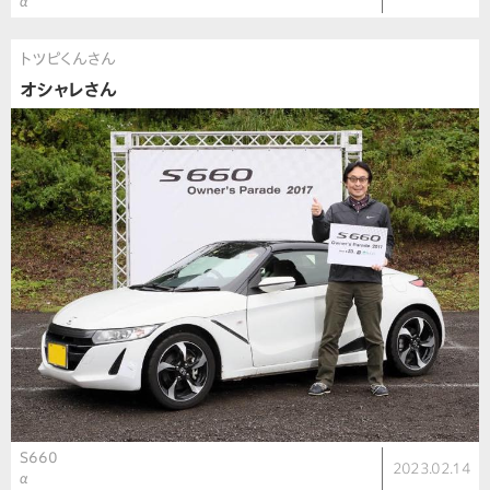
α
トツピくんさん
オシャレさん
S660
2023.02.14
α