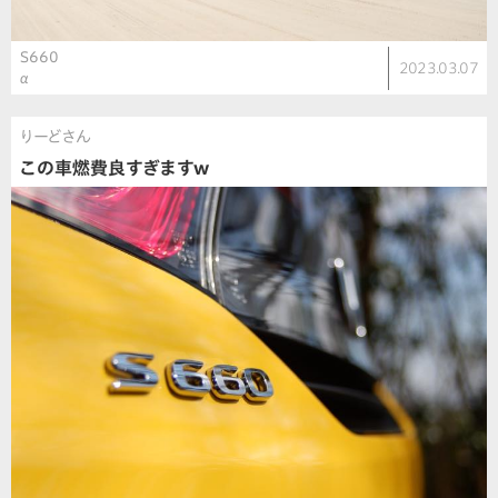
S660
2023.03.07
α
りーどさん
この車燃費良すぎますw