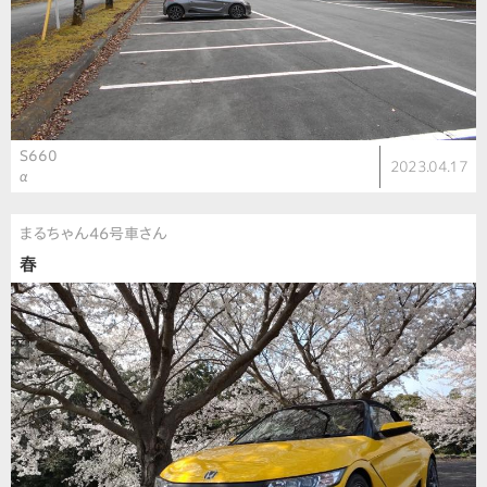
S660
2023.04.17
α
まるちゃん46号車さん
春