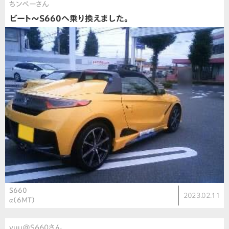
ちンペーさん
ビート〜S660へ乗り換えました。
S660
2023.02.11
α（6MT）
yuu@S660さん