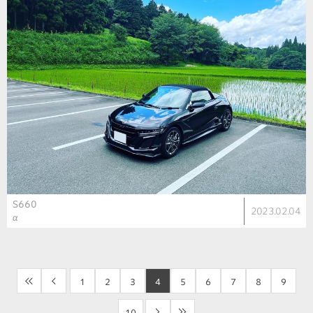
S660
2023.02.04
α
<<
<
1
2
3
4
5
6
7
8
9
10
>
>>