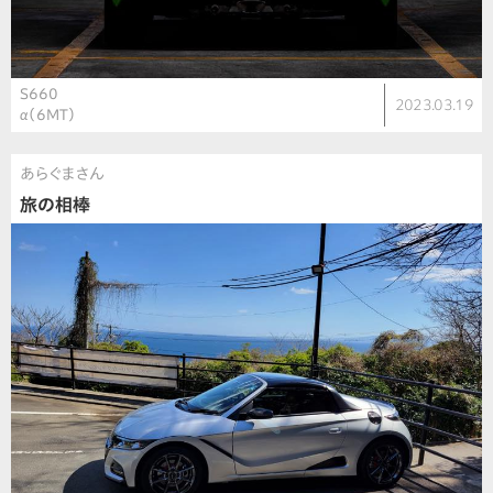
S660
2023.03.19
α（6MT）
あらぐまさん
旅の相棒