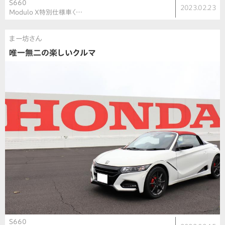
S660
2023.02.23
Modulo X特別仕様車〈…
まー坊さん
唯一無二の楽しいクルマ
S660