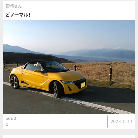
智将さん
どノーマル！
S660
2023.02.11
α