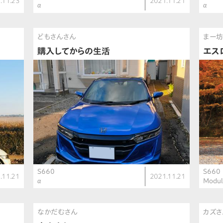
.11.23
2021.11.21
α
α
どもさんさん
まー坊
購入してからの生活
エス
S660
S660
.11.21
2021.11.21
α
Modul
なかだむさん
カズさ