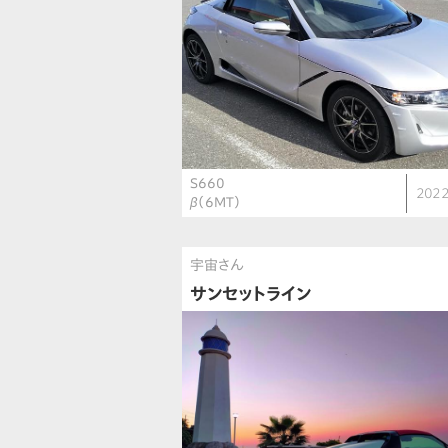
S660
2022
β（6MT）
宇宙さん
サンセットライン