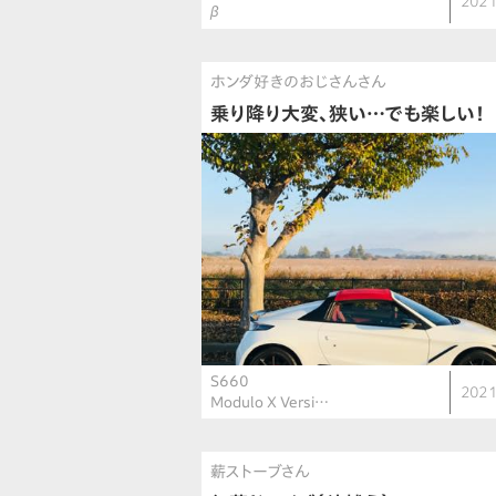
2021
β
ホンダ好きのおじさんさん
乗り降り大変、狭い…でも楽しい！
S660
2021
Modulo X Versi…
薪ストーブさん