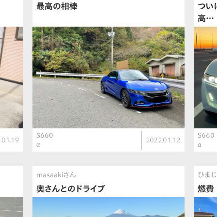
最高の相棒
つい
高…
S660
S660
.01.19
2022.01.12
α
α
masaakiさん
ひま
奥さんとのドライブ
燃費