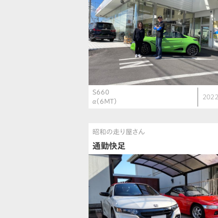
S660
2022
α（6MT）
昭和の走り屋さん
通勤快足