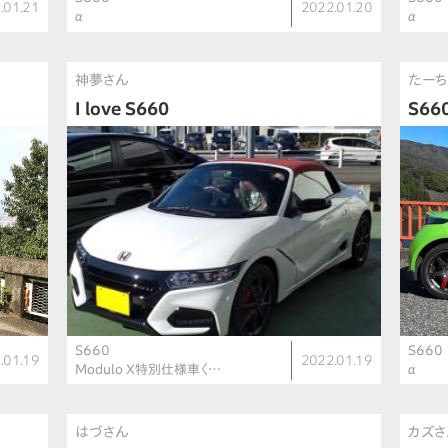
.01.21
2022.01.20
α
α
神夢さん
たーち
I love S660
S6
S660
S660
.01.19
2022.01.19
Modulo X特別仕様車〈…
α
はづさん
カズさ