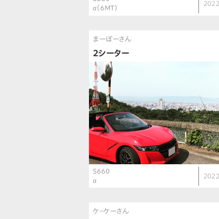
2022
α（6MT）
まーぼーさん
2シーター
S660
2022
α
ケ－ケーさん