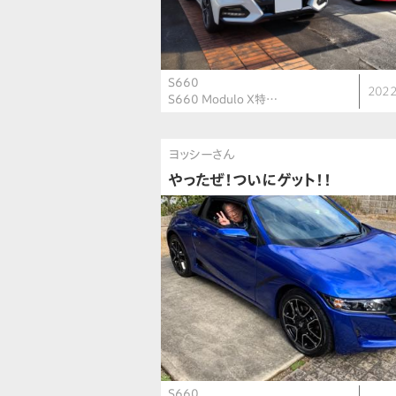
S660
2022
S660 Modulo X特…
ヨッシーさん
やったぜ！ついにゲット！！
S660