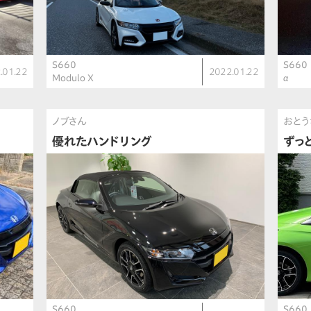
S660
S660
.01.22
2022.01.22
Modulo X
α
ノブさん
おとう
優れたハンドリング
ずっ
S660
S660