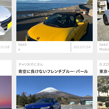
S660
S660
.01.08
2022.01.04
α
Modu
チャリおやじさん
カズ2
青空に負けないフレンチブルー・パール
東京