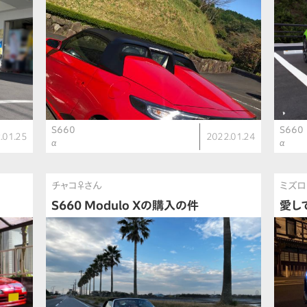
S660
S660
.01.25
2022.01.24
α
α
チャコ♀さん
ミズロ
S660 Modulo Xの購入の件
愛し