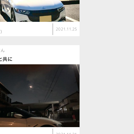
2021.11.25
T）
さん
と共に