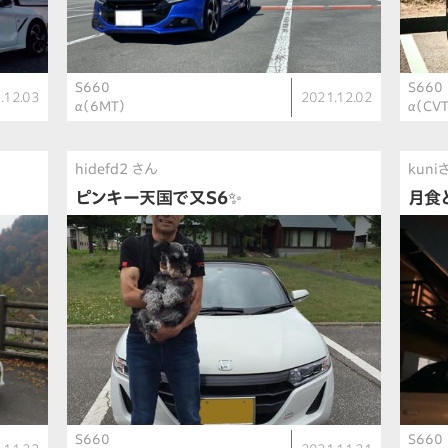
S660
S660
.12.03
2021.12.02
α（6MT）
α（CV
hidefd2 さん
kuni
ピンキー天国で又S6✨
月食
S660
S660