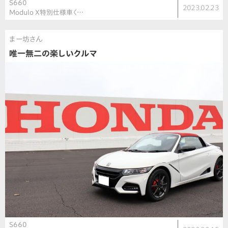
S660
2023.02.23
Modulo X特別仕様車〈…
まー坊さん
唯一無二の楽しいクルマ
S660