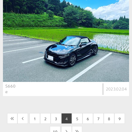
S660
2023.02.04
α
<<
<
1
2
3
4
5
6
7
8
9
10
>
>>