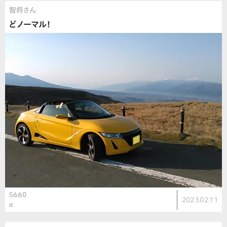
智将さん
どノーマル！
S660
2023.02.11
α