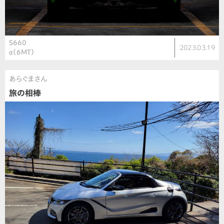
S660
2023.03.19
α（6MT）
あらぐまさん
旅の相棒