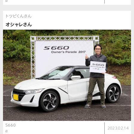
α
トツピくんさん
オシャレさん
S660
2023.02.14
α