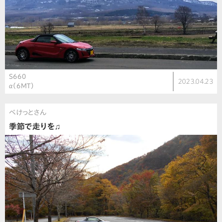
S660
2023.04.23
α（6MT）
べけっとさん
季節で走りを♫