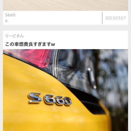
S660
2023.03.07
α
りーどさん
この車燃費良すぎますw