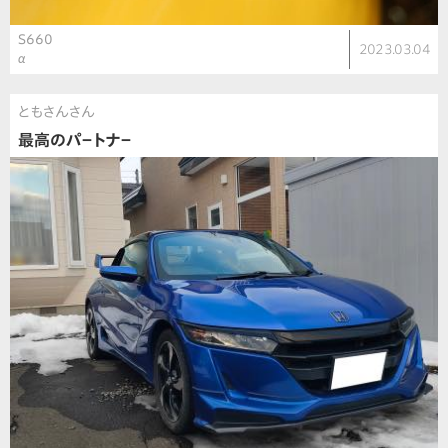
S660
2023.03.04
α
ともさんさん
最高のパ－トナ－