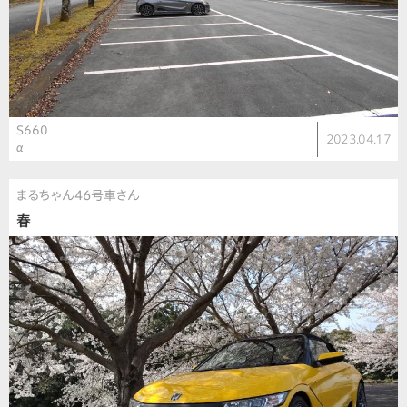
S660
2023.04.17
α
まるちゃん46号車さん
春