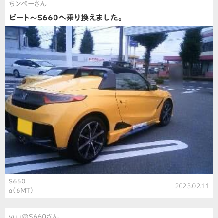
ちンペーさん
ビート〜S660へ乗り換えました。
S660
2023.02.11
α（6MT）
yuu@S660さん