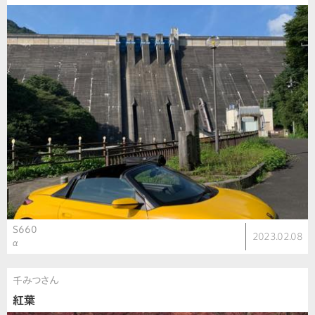
S660
2023.02.08
α
千みつさん
紅葉