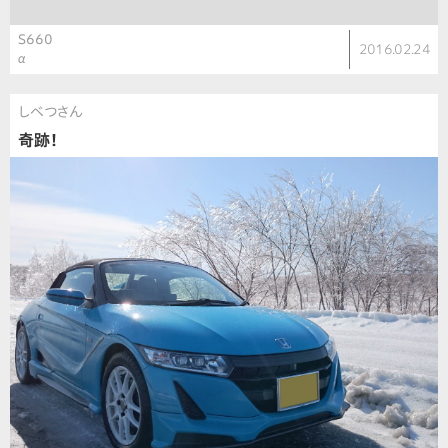
S660
2016.02.24
α
しべつさん
奇跡！