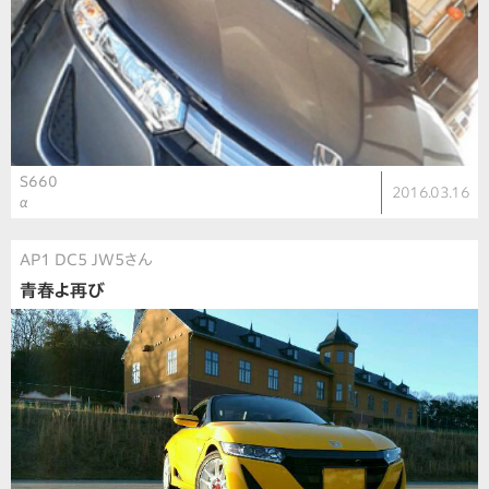
S660
2016.03.16
α
AP1 DC5 JW5さん
青春よ再び