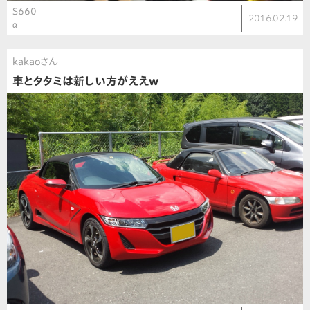
S660
2016.02.19
α
kakaoさん
車とタタミは新しい方がええw