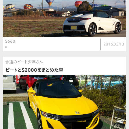
S660
2016.03.13
α
永遠のビート少年さん
ビートとS2000をまとめた車