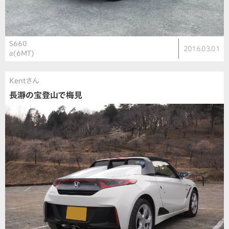
S660
2016.03.01
α(6MT)
Kentさん
長瀞の宝登山で梅見