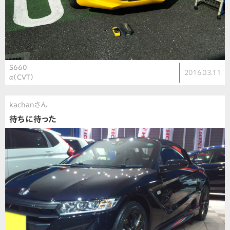
S660
2016.03.11
α（CVT）
kachanさん
待ちに待った