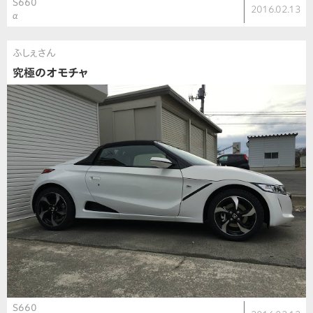
S660
2016.02.13
α
ふしぇさん
究極のオモチャ
S660