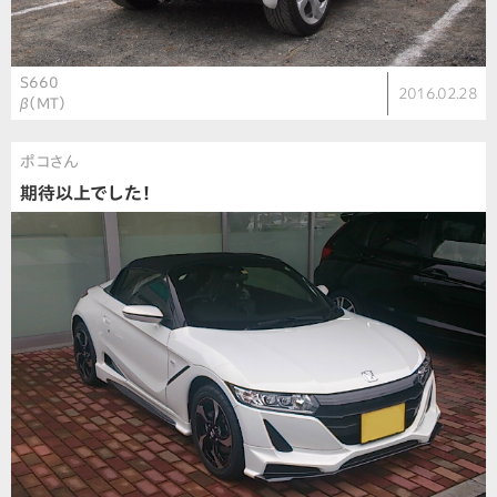
S660
2016.02.28
β（MT）
ポコさん
期待以上でした！