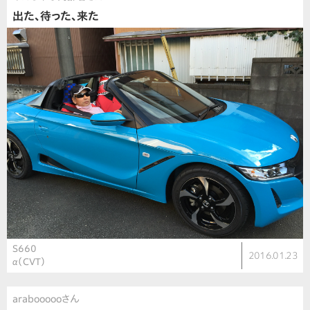
出た、待った、来た
S660
2016.01.23
α（CVT）
araboooooさん