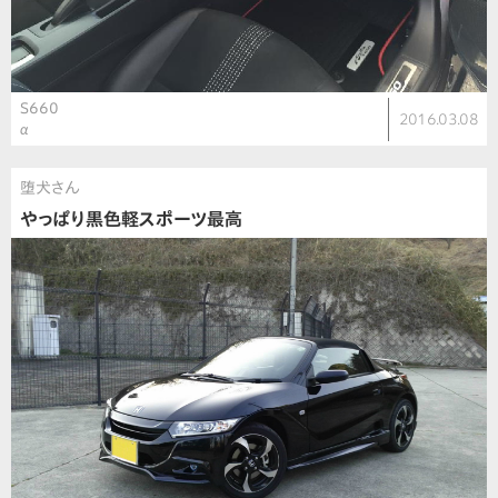
S660
2016.03.08
α
堕犬さん
やっぱり黒色軽スポーツ最高