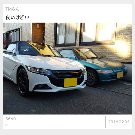
TMさん
良いけど！？
S660
2016.02.05
α