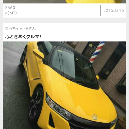
S660
2016.02.16
α（MT）
まるちゃん-Rさん
心ときめくクルマ！