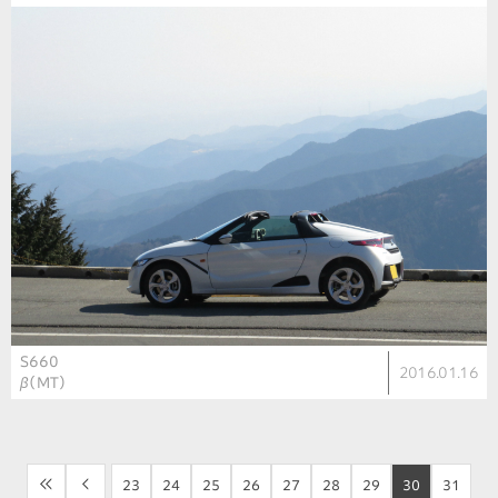
S660
2016.01.16
β（MT）
<<
<
23
24
25
26
27
28
29
30
31