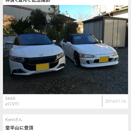
仲良く並んで記念撮影
S660
2016.01.16
α（CVT）
Kentさん
堂平山に登頂