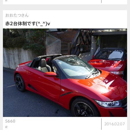
おおたつさん
赤2台体制です(^_^)v
S660
2016.02.07
α