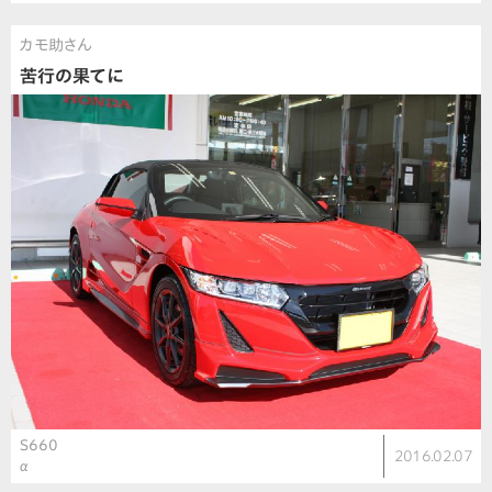
カモ助さん
苦行の果てに
S660
2016.02.07
α