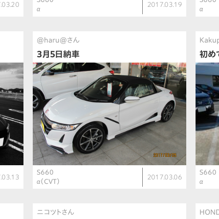
.03.20
2017.03.19
α
α
@haru@さん
Kaku
3月5日納車
初め
S660
S660
.03.13
2017.03.06
α（CVT）
α
ニコツトさん
HON