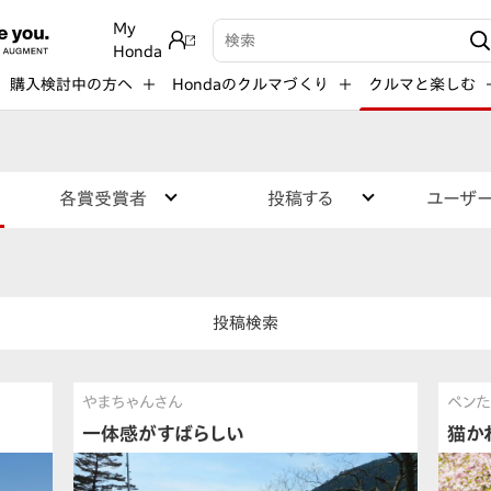
My
検索キーワード入力
Honda
購入検討中の方へ
Hondaのクルマづくり
クルマと楽しむ
各賞受賞者
投稿する
ユーザ
投稿検索
やまちゃんさん
ペンた
一体感がすばらしい
猫か