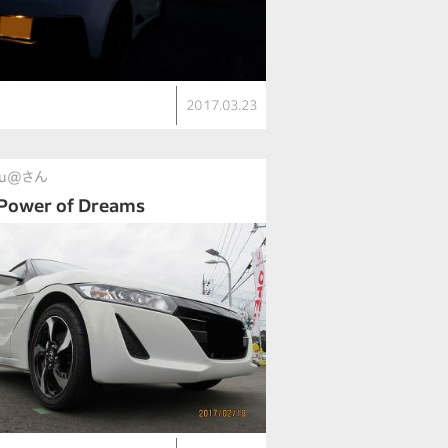
2017.03.23
ru@さん
Power of Dreams