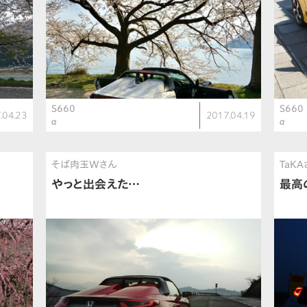
S660
S660
.04.23
2017.04.19
α
α
そば肉玉Wさん
TaK
やっと出会えた…
最高