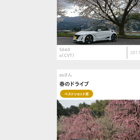
S660
2017
α（CVT）
esさん
春のドライブ
ベストショット賞