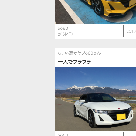
S660
2017
α（6MT）
ちょい悪オヤジ660さん
一人でフラフラ
S660