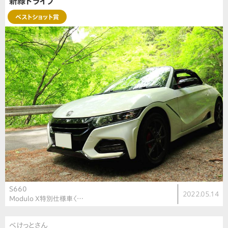
新緑ドライブ
ベストショット賞
S660
2022.05.14
Modulo X特別仕様車〈…
べけっとさん