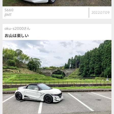
S660
2022.07.09
βMT
oku-s2000さん
お山は楽しい