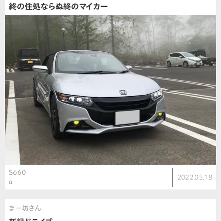
終の住処ならぬ終のマイカー
S660
2022.05.18
α
まー坊さん