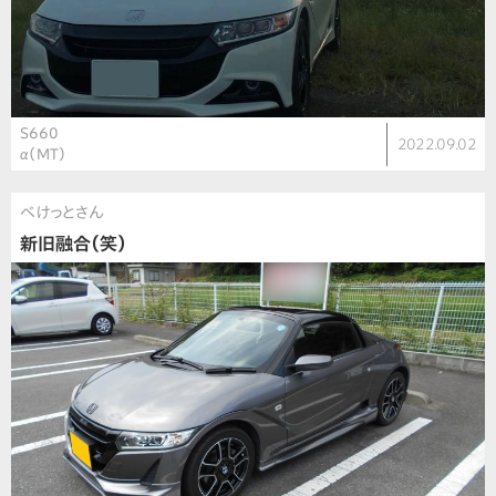
S660
2022.09.02
α（MT）
べけっとさん
新旧融合（笑）