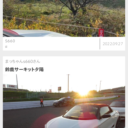
S660
2022.09.27
α
まっちゃんs660さん
鈴鹿サーキット夕陽