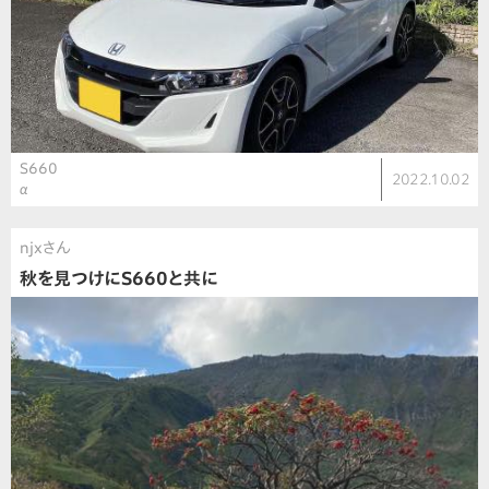
S660
2022.10.02
α
njxさん
秋を見つけにS660と共に