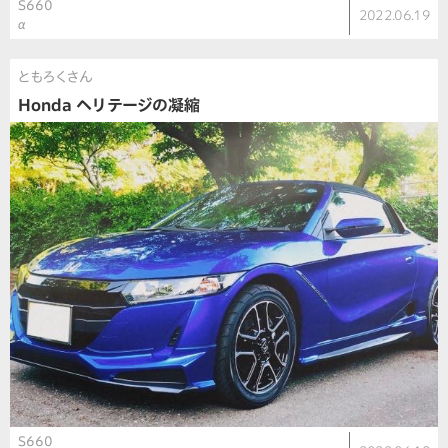
S660
2022.06.19
α
ともろくさん
Honda ヘリテージの凝縮
S660