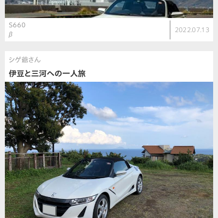
S660
2022.07.13
β
シゲ爺さん
伊豆と三河への一人旅