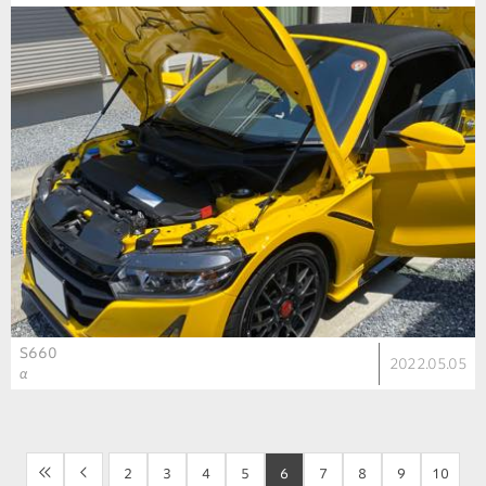
S660
2022.05.05
α
<<
<
2
3
4
5
6
7
8
9
10