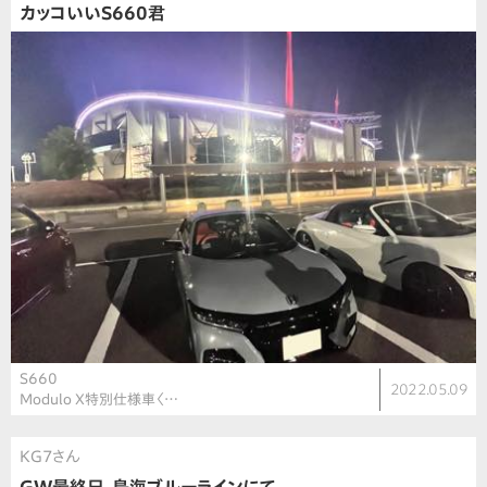
カッコいいS660君
S660
2022.05.09
Modulo X特別仕様車〈…
KG7さん