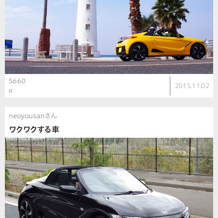
S660
2015.11.02
α
neoyousanさん
ワクワクする車