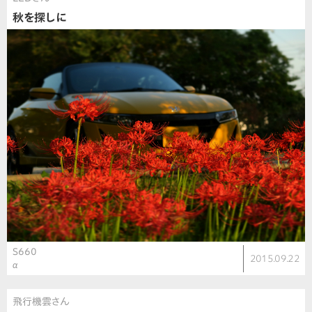
秋を探しに
S660
2015.09.22
α
飛行機雲さん