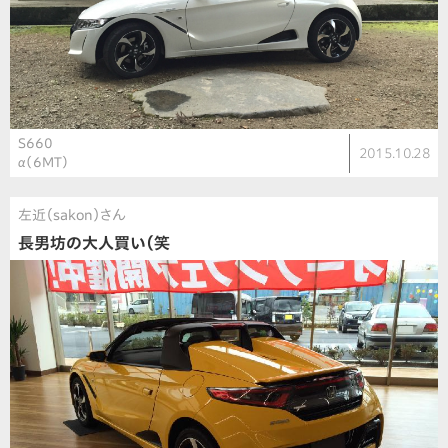
S660
2015.10.28
α（6MT）
左近（sakon）さん
長男坊の大人買い（笑