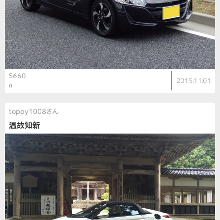
S660
2015.11.01
α
toppy1008さん
温故知新