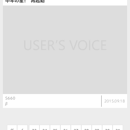
中年の星！ 再起動
S660
2015.09.18
β