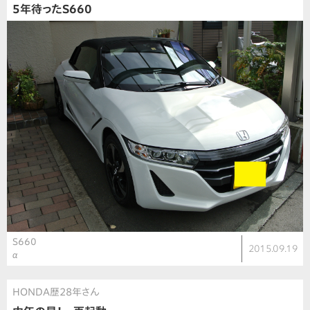
5年待ったS660
S660
2015.09.19
α
HONDA歴28年さん