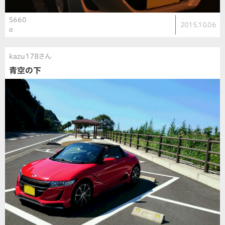
S660
2015.10.06
α
kazu178さん
青空の下