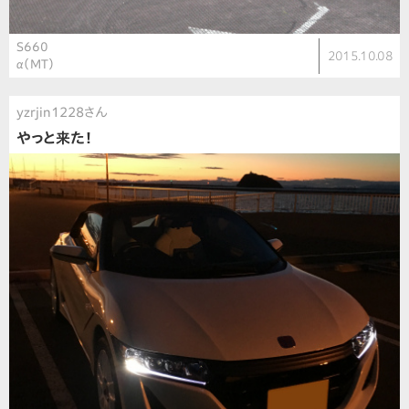
S660
2015.10.08
α（MT）
yzrjin1228さん
やっと来た！