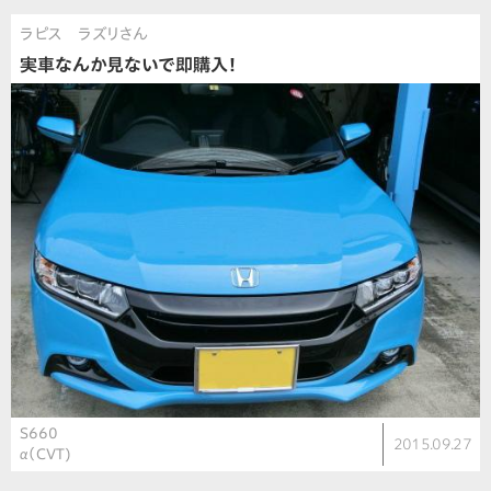
ラピス ラズリさん
実車なんか見ないで即購入！
S660
2015.09.27
α（CVT)