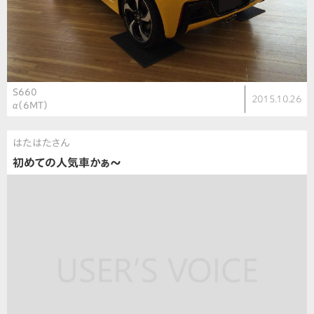
S660
2015.10.26
α（6MT）
はたはたさん
初めての人気車かぁ〜