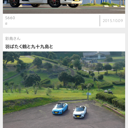
S660
2015.10.09
α
彩鳥さん
羽ばたく鶴と九十九島と