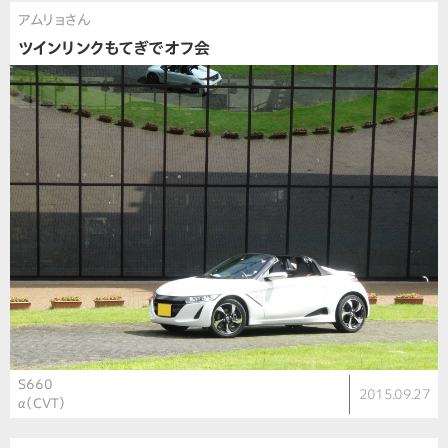
アムリョさん
ツインリンクもてぎでオフ会
S660
2015.09.27
α（CVT）