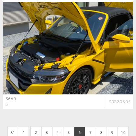
S660
2022.05.05
α
<<
<
2
3
4
5
6
7
8
9
10