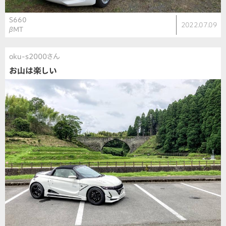
S660
2022.07.09
βMT
oku-s2000さん
お山は楽しい