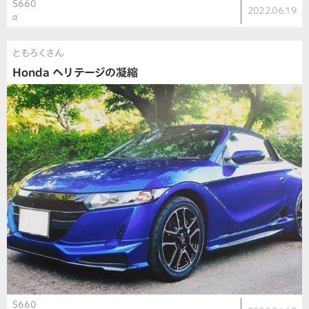
S660
2022.06.19
α
ともろくさん
Honda ヘリテージの凝縮
S660