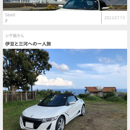
S660
2022.07.13
β
シゲ爺さん
伊豆と三河への一人旅