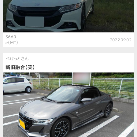
S660
2022.09.02
α（MT）
べけっとさん
新旧融合（笑）