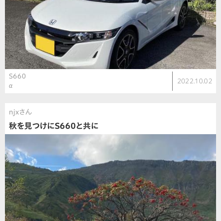
S660
2022.10.02
α
njxさん
秋を見つけにS660と共に