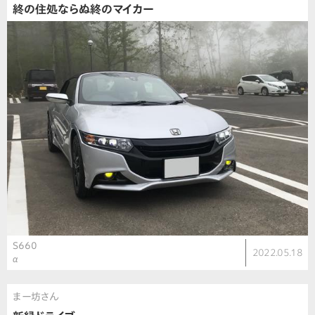
終の住処ならぬ終のマイカー
S660
2022.05.18
α
まー坊さん