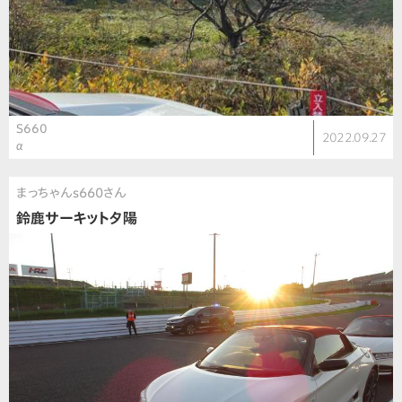
S660
2022.09.27
α
まっちゃんs660さん
鈴鹿サーキット夕陽