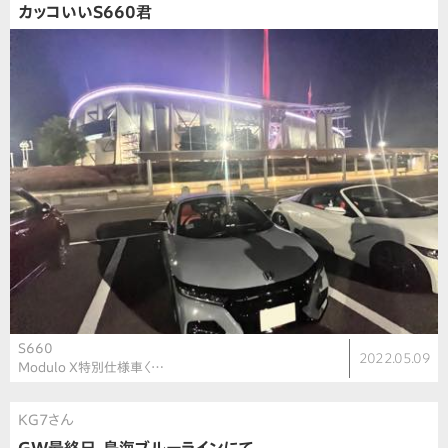
カッコいいS660君
S660
2022.05.09
Modulo X特別仕様車〈…
KG7さん