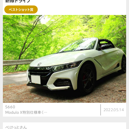
新緑ドライブ
ベストショット賞
S660
2022.05.14
Modulo X特別仕様車〈…
べけっとさん