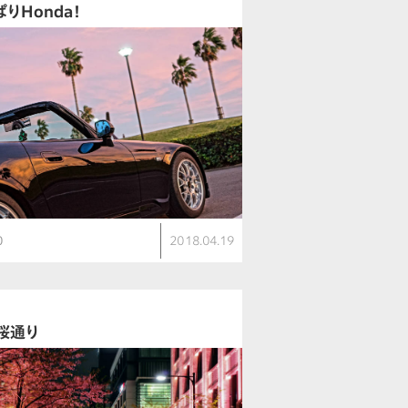
りHonda！
0
2018.04.19
ん
桜通り