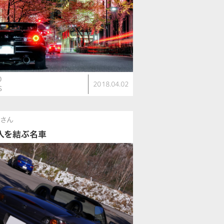
0
2018.04.02
S
nさん
人を結ぶ名車