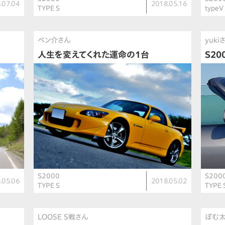
.07.04
2018.05.16
TYPE S
typeV
ペン介さん
yuki
人生を変えてくれた運命の1台
S2
S2000
S200
.05.06
2018.05.02
TYPE S
TYPE 
LOOSE S戦さん
ぽむ