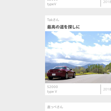
2018
typeV
Takさん
最高の道を探しに
S2000
2018
type V
直っぺさん