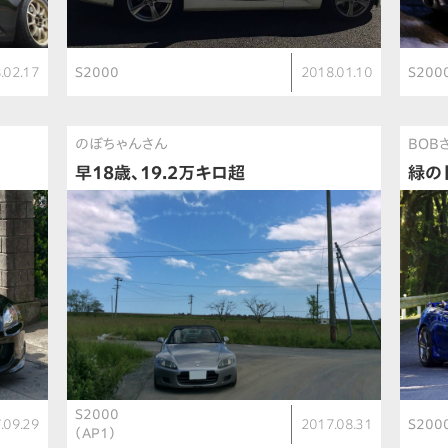
.02.17
S2000
2018.01.10
S200
のぼちゃんさん
BOB
早18歳、19.2万キロ超
緑の
S2000
.09.29
2017.08.31
S200
（AP1）