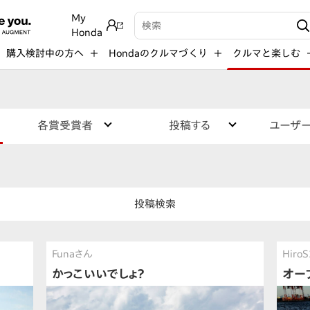
My
検索キーワード入力
Honda
購入検討中の方へ
Hondaのクルマづくり
クルマと楽しむ
各賞受賞者
投稿する
ユーザ
投稿検索
Funaさん
Hiro
かっこいいでしょ？
オー