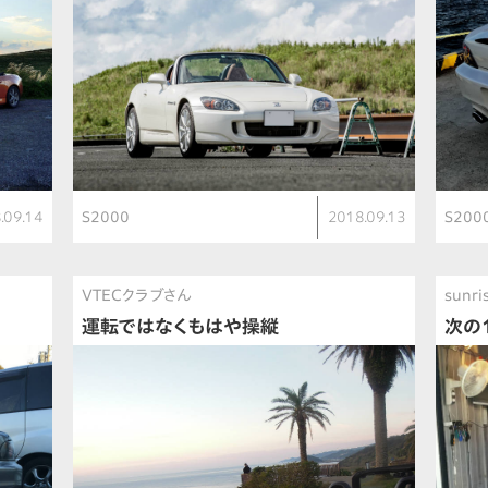
.09.14
S2000
2018.09.13
S200
VTECクラブさん
sunr
運転ではなくもはや操縦
次の