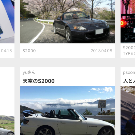
S200
.04.18
S2000
2018.04.08
TYPE 
yuさん
psoo
天空のS2000
人と