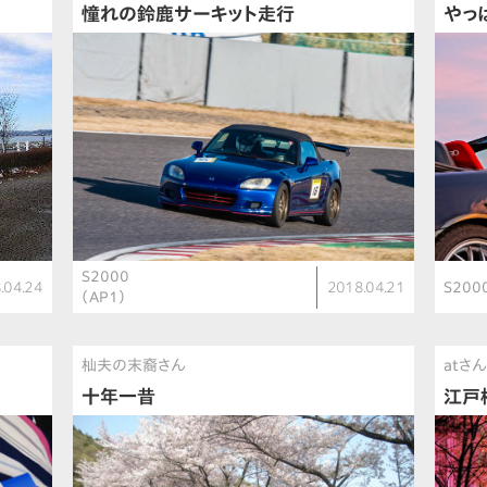
憧れの鈴鹿サーキット走行
やっぱ
S2000
.04.24
2018.04.21
S200
（AP1）
杣夫の末裔さん
atさ
十年一昔
江戸