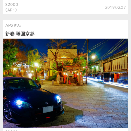
S2000
2019.02.07
（AP1）
AP2さん
新春 祇園京都