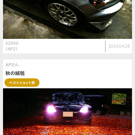
S2000
2020.04.28
（AP2）
APさん
秋の絨毯
ベストショット賞