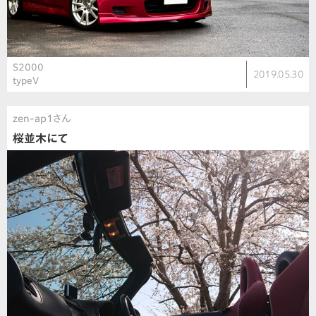
S2000
2019.05.30
typeV
zen-ap1さん
桜並木にて