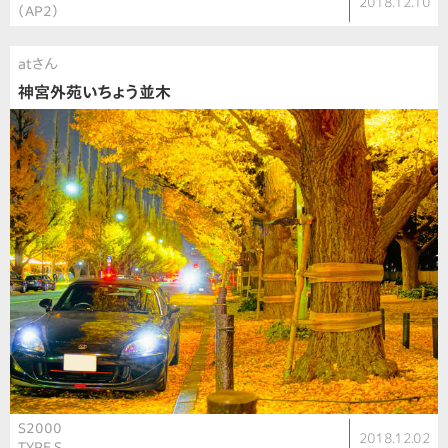
2018.12.10
（AP2）
atさん
神宮外苑いちょう並木
S2000
2018.12.02
TYPE S