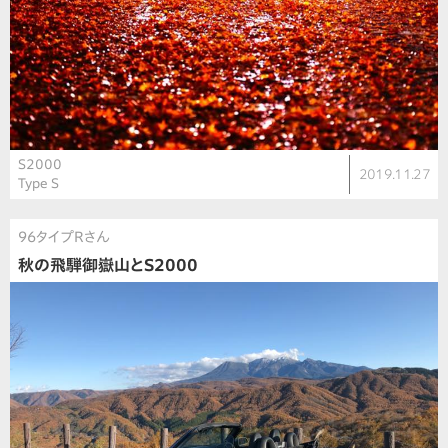
S2000
2019.11.27
Type S
96タイプRさん
秋の飛騨御嶽山とS2000