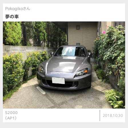
Pokogikoさん
夢の車
S2000
2018.10.30
（AP1）