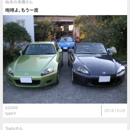
杣夫の末裔さん
咆哮よ、もう一度
S2000
2018.10.28
typeV
Toshiさん