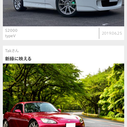
S2000
2019.06.25
typeV
Takさん
新緑に映える