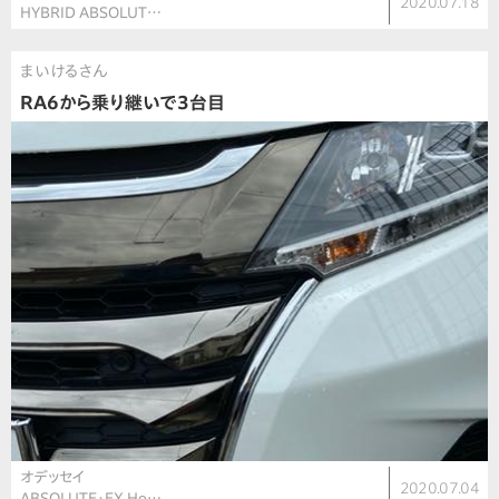
2020.07.18
HYBRID ABSOLUT…
まいけるさん
RA6から乗り継いで3台目
オデッセイ
2020.07.04
ABSOLUTE・EX Ho…