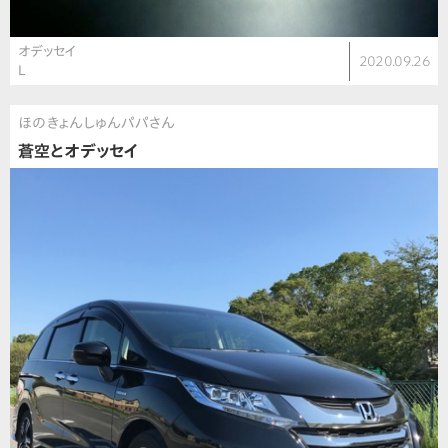
オデッセイ
2020.09.26
L
ほのきょんしゅんパパさん
蒼空とオデッセイ