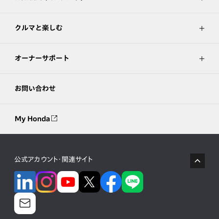
クルマと楽しむ
オーナーサポート
お問い合わせ
My Honda
公式アカウント・関連サイト