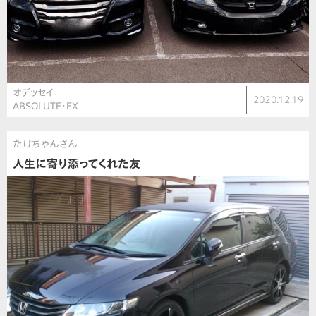
オデッセイ
2020.12.19
ABSOLUTE・EX
たけちゃんさん
人生に寄り添ってくれた友