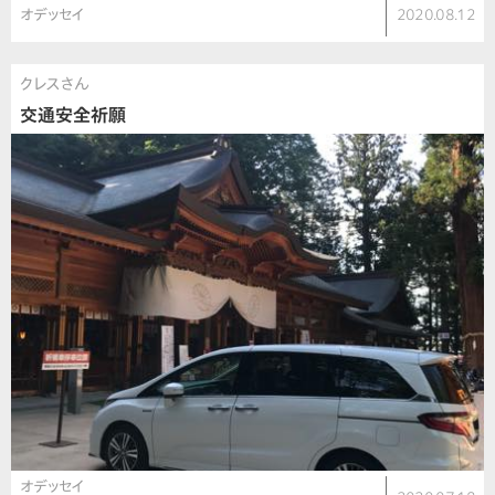
オデッセイ
2020.08.12
クレスさん
交通安全祈願
オデッセイ