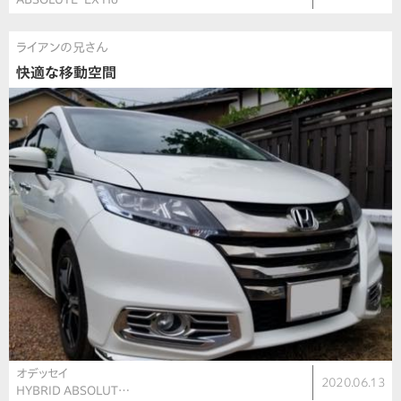
ライアンの兄さん
快適な移動空間
オデッセイ
2020.06.13
HYBRID ABSOLUT…