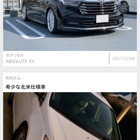
オデッセイ
2021.02.08
ABSOLUTE・EX
RMさん
希少な北米仕様車