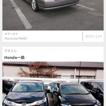
オデッセイ
2020.12.24
Absolute（RA8）
やまさん
Honda一筋