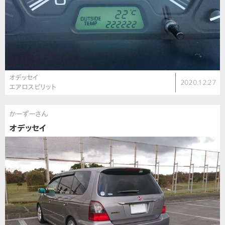
オデッセイ
2020.12.27
エアロスピリット
かーずーさん
オデッセイ