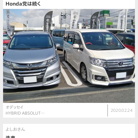
Honda党は続く
オデッセイ
2020.02.24
HYBRID ABSOLUT…
よしおさん