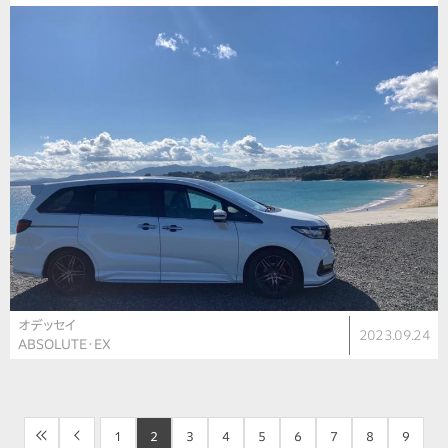
オデッセイ
2023.09.24
ABSOLUTE・EX
<<
<
1
2
3
4
5
6
7
8
9