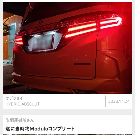
オデッセイ
2023.11.24
HYBRID ABSOLUT…
旋網運搬船さん
遂に当時物Moduloコンプリート