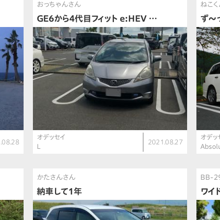
おっちゃんさん
ねこく
GE6から4代目フィット e:HEV …
ず〜
オデッセイ
オデッ
.08.28
2021.08.27
L
Absol
かたさんさん
BB-2
納車して1年
ワイ