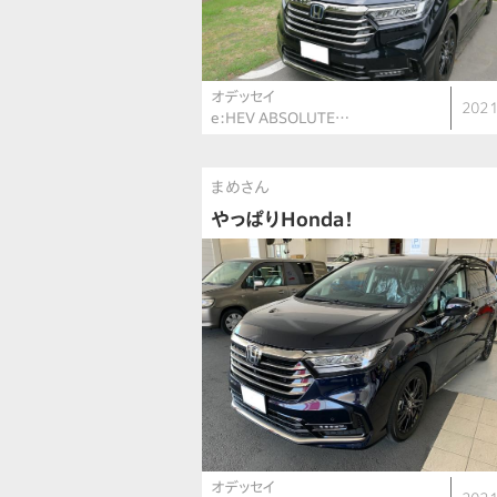
オデッセイ
2021
e:HEV ABSOLUTE…
まめさん
やっぱりHonda！
オデッセイ