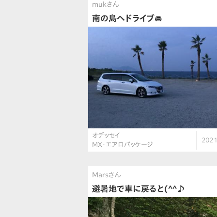
mukさん
南の島へドライブ🚘
オデッセイ
2021
MX・エアロパッケージ
Marsさん
避暑地で車に戻ると(^^♪