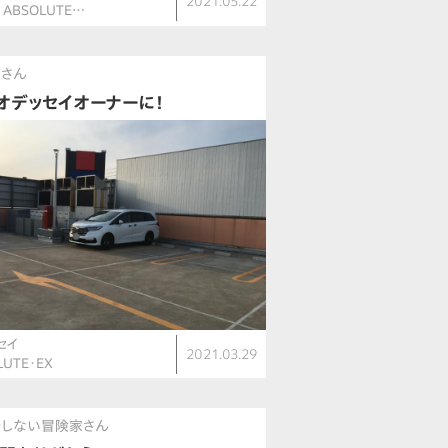
2021.05.22
V ABSOLUTE…
きさん
オデッセイオーナーに！
セイ
2021.03.29
LUTE・EX
をしない冒険家さん