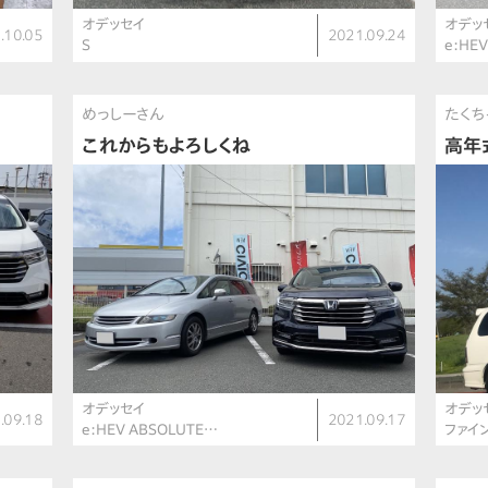
オデッセイ
オデッ
.10.05
2021.09.24
S
e:HE
めっしーさん
たくち
これからもよろしくね
高年
オデッセイ
オデッ
.09.18
2021.09.17
e:HEV ABSOLUTE…
ファイ