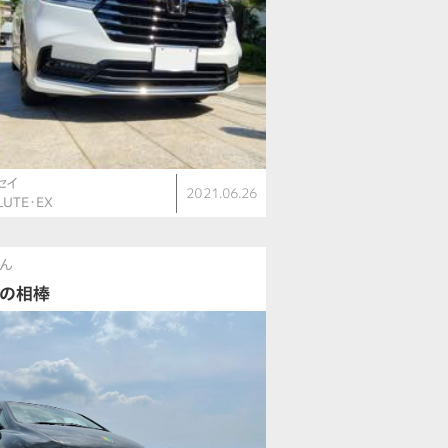
セイ
2021.06.26
LUTE・EX
さん
年の相棒