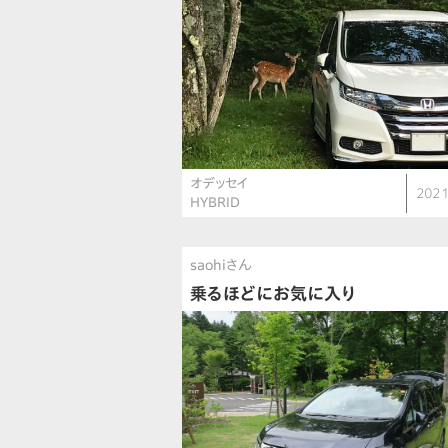
オデッセイ
2021
HYBRID
saohiさん
乗るほどにお気に入り