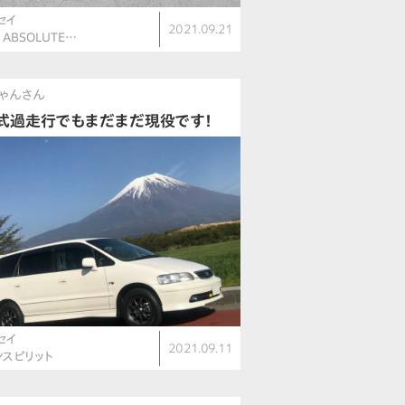
セイ
2021.09.21
V ABSOLUTE…
ゃんさん
式過走行でもまだまだ現役です！
セイ
2021.09.11
ンスピリット