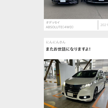
オデッセイ
2021
ABSOLUTE（4WD）
にんにんさん
またお世話になりますよ！