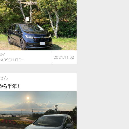
セイ
2021.11.02
V ABSOLUTE…
きさん
から半年！