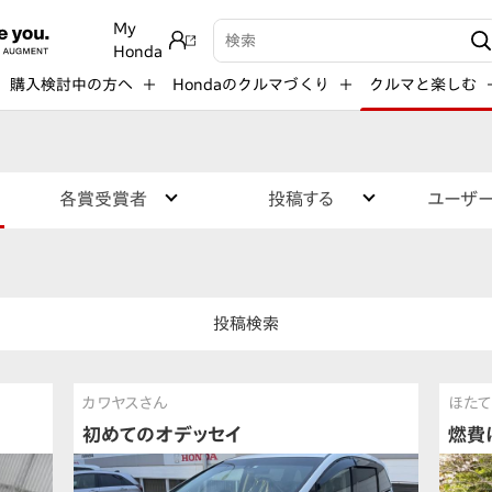
My
検索キーワード入力
Honda
購入検討中の方へ
Hondaのクルマづくり
クルマと楽しむ
各賞受賞者
投稿する
ユーザ
投稿検索
カワヤスさん
ほたて
初めてのオデッセイ
燃費