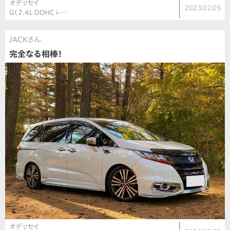
オデッセイ
2023.02.05
G（2.4L DOHC i-…
JACKさん
完全なる相棒！
オデッセイ