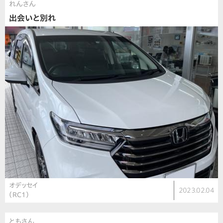
れんさん
出会いと別れ
オデッセイ
2023.02.04
（RC1）
ともさん