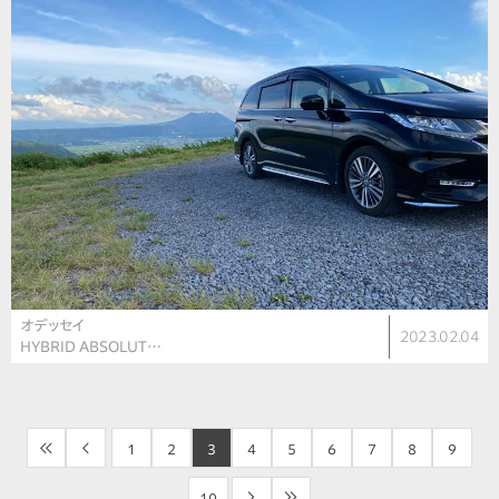
オデッセイ
2023.02.04
HYBRID ABSOLUT…
<<
<
1
2
3
4
5
6
7
8
9
10
>
>>