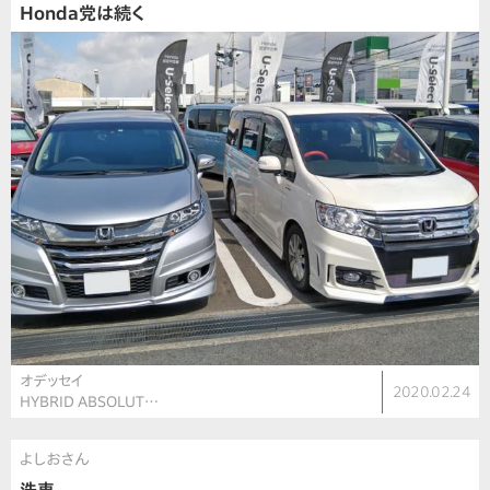
Honda党は続く
オデッセイ
2020.02.24
HYBRID ABSOLUT…
よしおさん