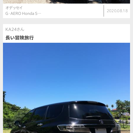
オデッセイ
2020.08.18
G・AERO Honda S…
KA24さん
長い冒険旅行