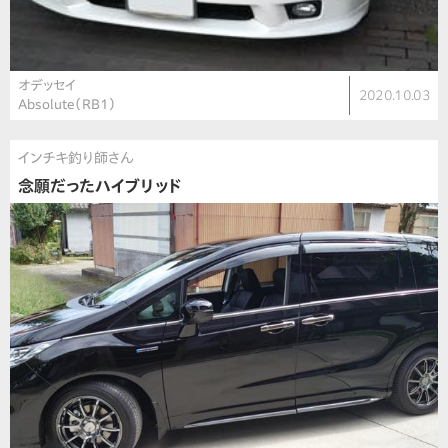
オデッセイ
2020.10.03
Absolute（RB1）
インチキ釣り師さん
念願だったハイブリッド