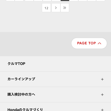
12
>
>>
クルマTOP
カーラインアップ
購入検討中の方へ
Hondaのクルマづくり