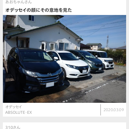
あおちゃんさん
オデッセイの顔にその意地を見た
オデッセイ
2020.03.09
ABSOLUTE・EX
310さん