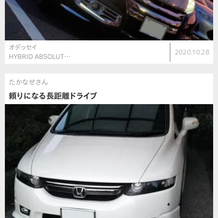
オデッセイ
2020.10.28
HYBRID ABSOLUT…
たかなせさん
頼りになる長距離ドライブ