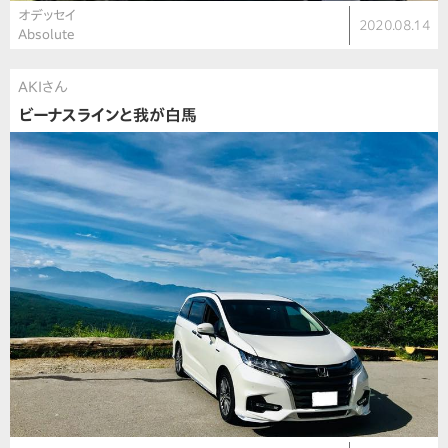
オデッセイ
2020.08.14
Absolute
AKIさん
ビーナスラインと我が白馬