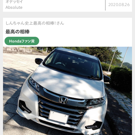
オデッセイ
2020.08.26
Absolute
しんちゃん史上最高の相棒！さん
最高の相棒
Hondaファン賞