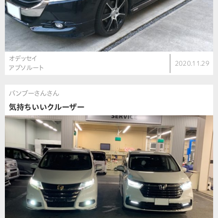
オデッセイ
2020.11.29
アブソルート
バンブーさんさん
気持ちいいクルーザー