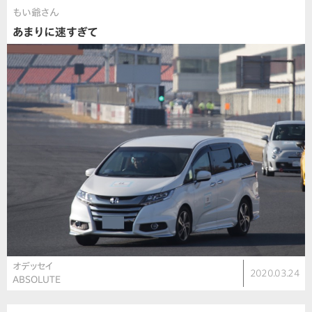
もい爺さん
あまりに速すぎて
オデッセイ
2020.03.24
ABSOLUTE