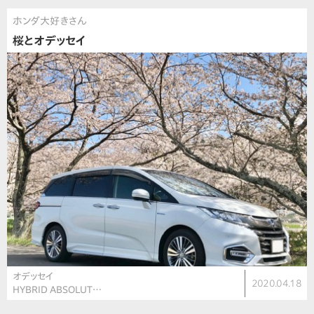
ホンダ大好きさん
桜とオデッセイ
オデッセイ
2020.04.18
HYBRID ABSOLUT…