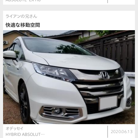
ライアンの兄さん
快適な移動空間
オデッセイ
2020.06.13
HYBRID ABSOLUT…