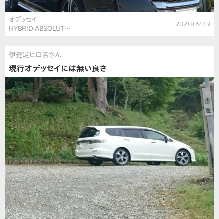
オデッセイ
2020.09.19
HYBRID ABSOLUT…
伊達足ヒロ吉さん
現行オデッセイには無い良さ