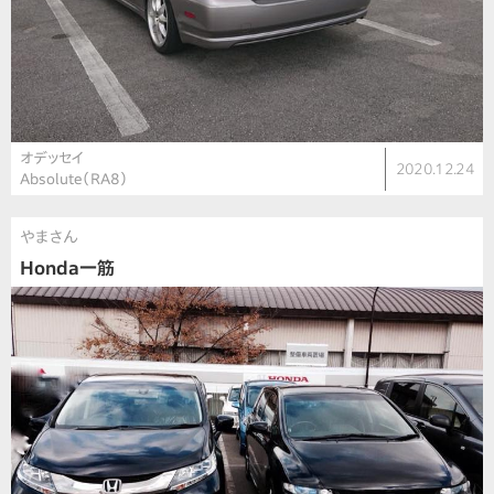
オデッセイ
2020.12.24
Absolute（RA8）
やまさん
Honda一筋