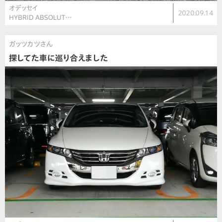
オデッセイ
2020.09.14
HYBRID ABSOLUT…
ガッツカツさん
探してた車に巡り合えました