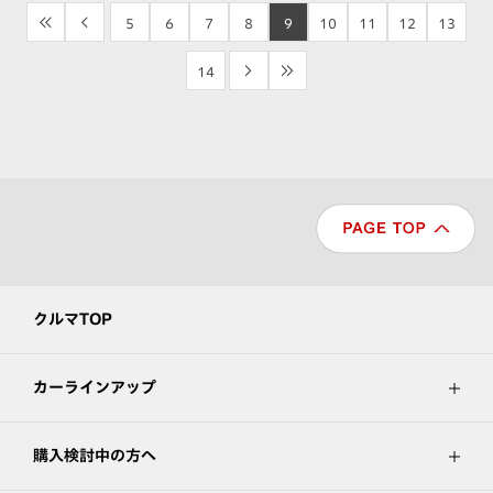
<<
<
5
6
7
8
9
10
11
12
13
14
>
>>
クルマTOP
カーラインアップ
購入検討中の方へ