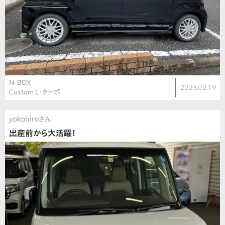
N-BOX
2023.02.19
Custom L・ターボ
yokohiroさん
出産前から大活躍！