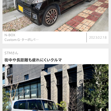
N-BOX
2023.02.18
Custom G・ターボLパ…
STMさん
街中や長距離も疲れにくいクルマ