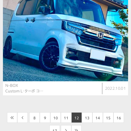
N-BOX
2022.10.01
Custom L・ターボ コ…
<<
<
8
9
10
11
12
13
14
15
16
17
>
>>