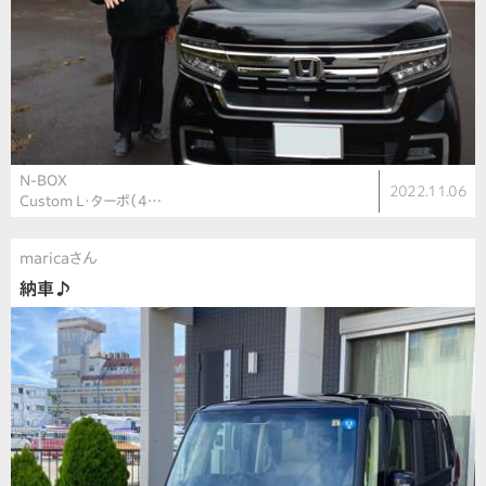
N-BOX
2022.11.06
Custom L・ターボ（4…
maricaさん
納車♪