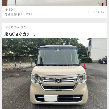
N-BOX
2022.10.12
特別仕様車 L STYLE＋…
はるちゃんさん
凄く好きなカラー。