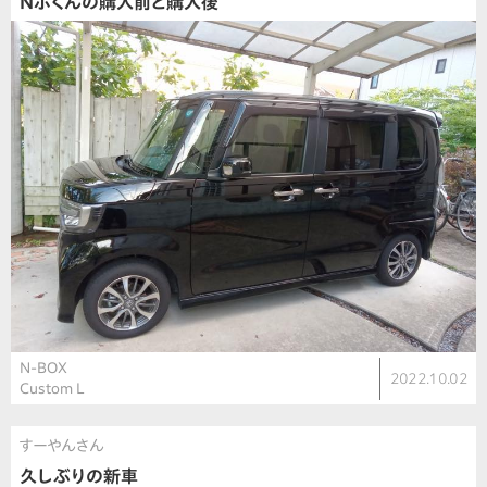
Nボくんの購入前と購入後
N-BOX
2022.10.02
Custom L
すーやんさん
久しぶりの新車