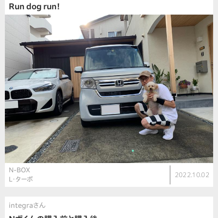
Run dog run！
N-BOX
2022.10.02
L・ターボ
integraさん