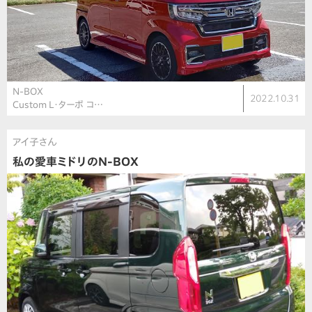
N-BOX
2022.10.31
Custom L・ターボ コ…
アイ子さん
私の愛車ミドリのN-BOX