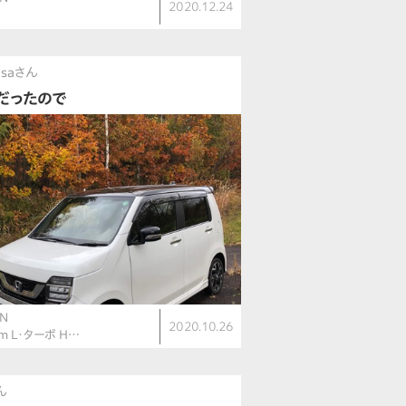
2020.12.24
usaさん
だったので
N
2020.10.26
om L・ターボ H…
ん