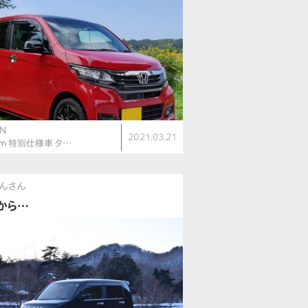
N
2021.03.21
om 特別仕様車 タ…
んさん
から…