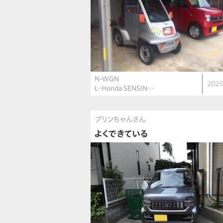
N-WGN
2020
L・Honda SENSIN…
プリンちゃんさん
よくできている