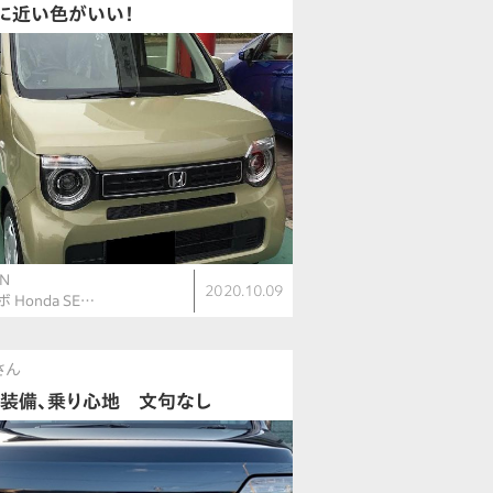
に近い色がいい！
N
2020.10.09
ボ Honda SE…
さん
、装備、乗り心地 文句なし