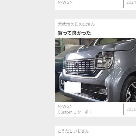
N-WGN
2021
犬吠埼の日の出さん
買って良かった
N-WGN
2020
Custom L・ターボ H…
こうたじいじさん