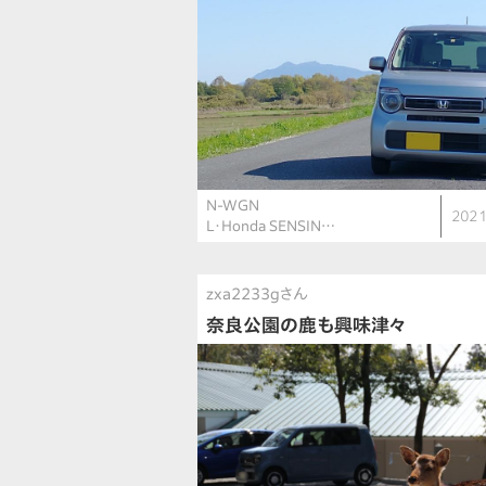
N-WGN
2021
L・Honda SENSIN…
zxa2233gさん
奈良公園の鹿も興味津々