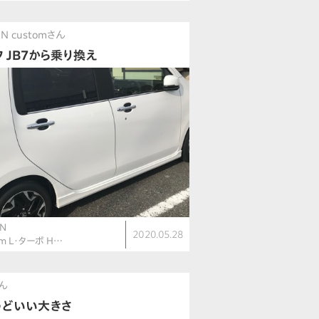
N customさん
フ JB7から乗り換え
N
2020.05.28
om L・ターボ H…
ん
うどいい大きさ