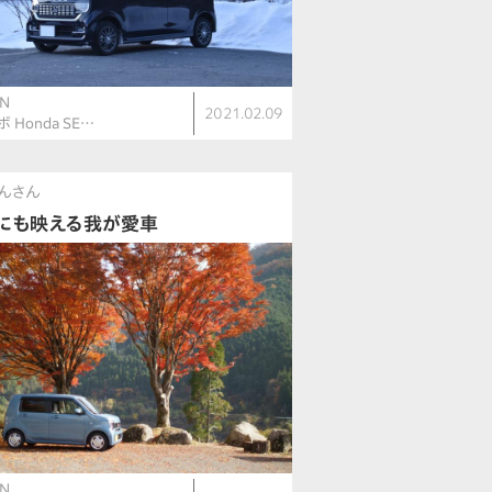
N
2021.02.09
ボ Honda SE…
んさん
にも映える我が愛車
N