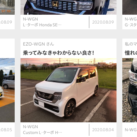
N-WGN
N-WG
.08.09
2020.08.09
L・ターボ Honda SE…
G・ス
EZO-WGN さん
私のマ
乗ってみなきゃわからない良さ！
憧れ
N-WGN
.08.05
2020.08.04
N-WG
Custom L・ターボ H…