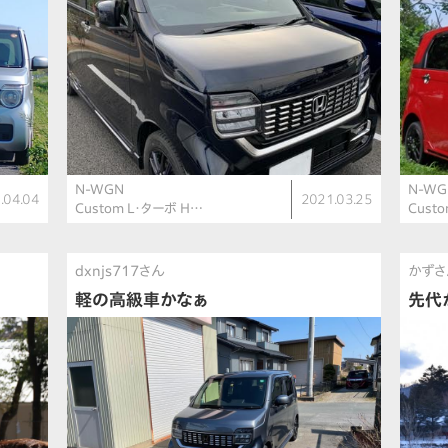
N-WGN
N-WG
.04.04
2021.03.25
Custom L・ターボ H…
Cust
dxnjs717さん
かずさ
軽の高級車かなぁ
先代