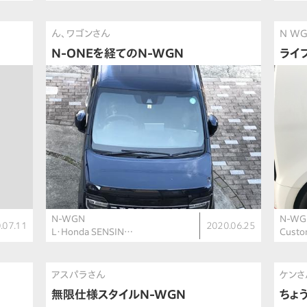
ん、ワゴンさん
N WG
N-ONEを経てのN-WGN
ライ
N-WGN
N-WG
.07.11
2020.06.25
L・Honda SENSIN…
Cust
アスパラさん
ケンさ
無限仕様スタイルN-WGN
ちょ