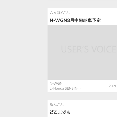
六文銭Yさん
N-WGN8月中旬納車予定
N-WGN
2020
L・Honda SENSIN…
ぬんさん
どこまでも