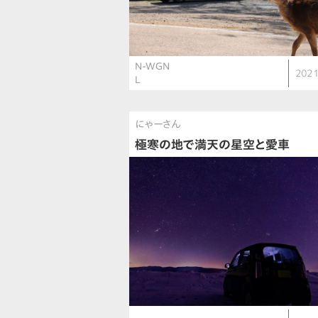
N-WGN
2021
L
にゃーさん
極寒の地で満天の星空と愛車