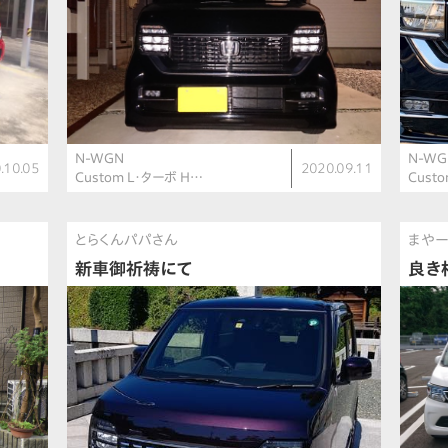
N-WGN
N-WG
.10.05
2020.09.11
Custom L・ターボ H…
Cust
とらくんパパさん
まやー
新車御祈祷にて
良き