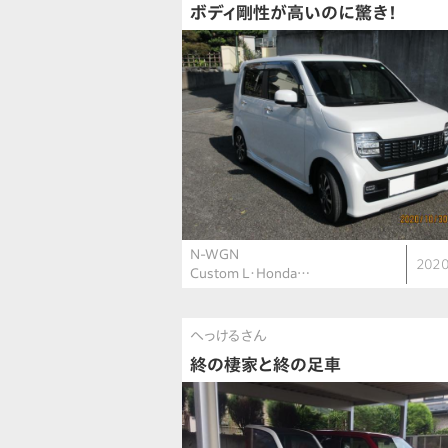
ボディ剛性が高いのに驚き！
N-WGN
2020
Custom L・Honda…
へっけるさん
終の棲家と終の足車