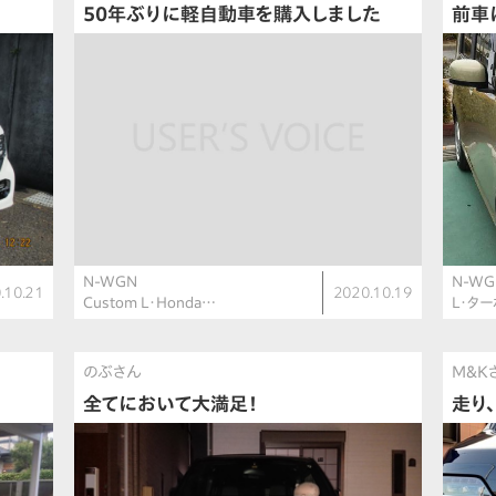
50年ぶりに軽自動車を購入しました
前車
N-WGN
N-WG
.10.21
2020.10.19
Custom L・Honda…
L・ター
のぶさん
M&K
全てにおいて大満足！
走り