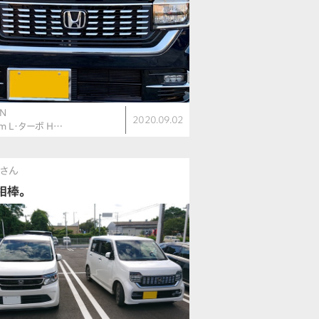
N
2020.09.02
om L・ターボ H…
さん
相棒。