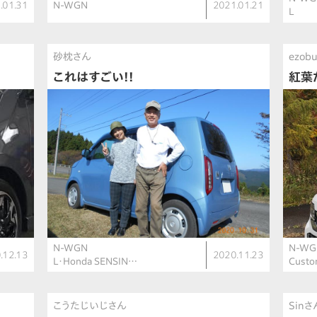
.01.31
N-WGN
2021.01.21
L
砂枕さん
ezob
これはすごい!!
紅葉
N-WGN
N-WG
.12.13
2020.11.23
L・Honda SENSIN…
Cust
こうたじいじさん
Sinさ