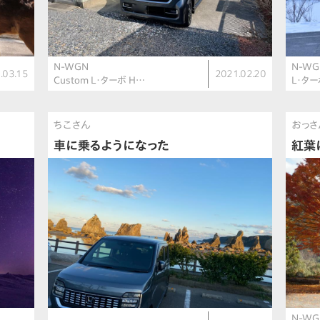
N-WGN
N-WG
.03.15
2021.02.20
Custom L・ターボ H…
L・ター
ちこさん
おっさ
車に乗るようになった
紅葉
N-WG