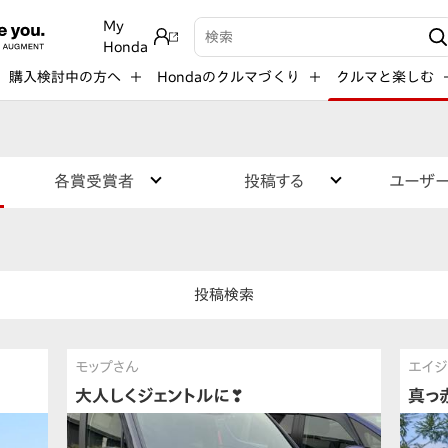
My
検索キーワード入力
Honda
購入検討中の方へ
Hondaのクルマづくり
クルマと楽しむ
各賞受賞者
投稿する
ユーザ
投稿検索
モップさん
エイジ
大人しくジェントルに❣
真っ