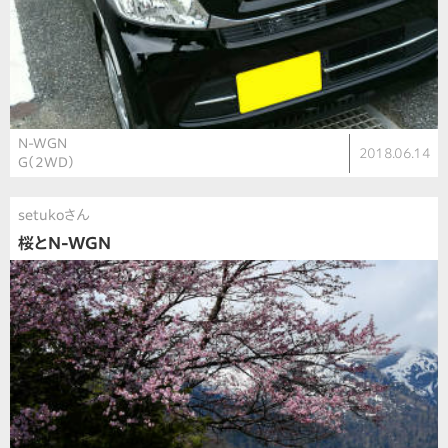
N-WGN
2018.06.14
G（2WD）
setukoさん
桜とN-WGN