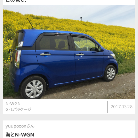
この色で、
N-WGN
2017.03.28
G・Lパッケージ
yuupooonさん
海とN-WGN