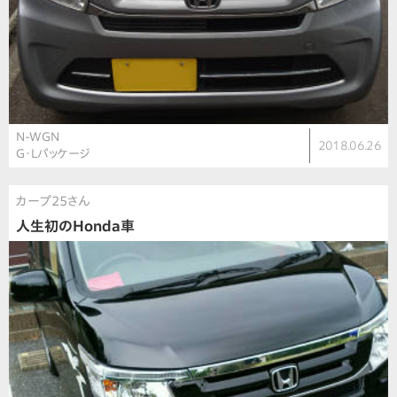
N-WGN
2018.06.26
G・Lパッケージ
カープ25さん
人生初のHonda車