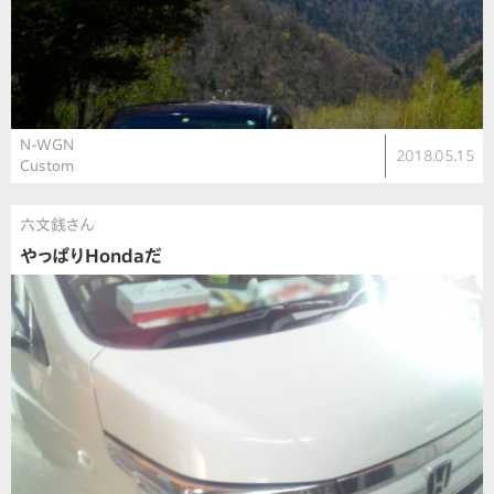
N-WGN
2018.05.15
Custom
六文銭さん
やっぱりHondaだ