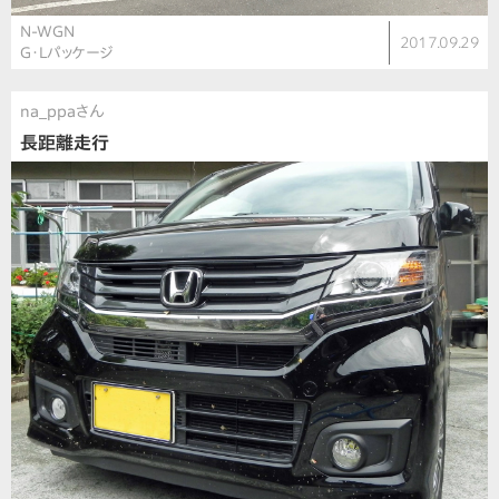
N-WGN
2017.09.29
G・Lパッケージ
na_ppaさん
長距離走行