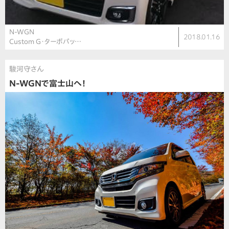
N-WGN
2018.01.16
Custom G・ターボパッ…
駿河守さん
N-WGNで富士山へ！