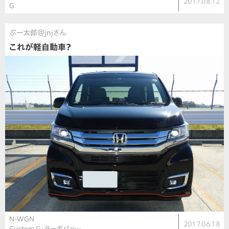
2017.08.12
G
ぷー太郎＠jnjさん
これが軽自動車？
N-WGN
2017.06.18
Custom G・ターボパッ…