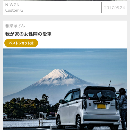
N-WGN
2017.09.24
Custom G
雅楽頭さん
我が家の女性陣の愛車
ベストショット賞