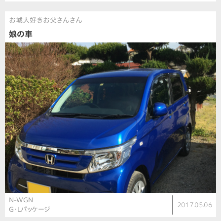
お城大好きお父さんさん
娘の車
N-WGN
2017.05.06
G・Lパッケージ