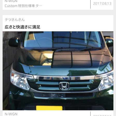
N-WGN
2017.08.13
Custom 特別仕様車 タ…
テツさんさん
広さと快適さに満足
N-WGN