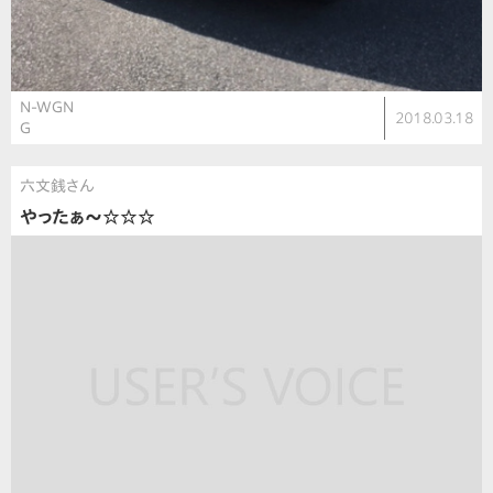
N-WGN
2018.03.18
G
六文銭さん
やったぁ〜☆☆☆