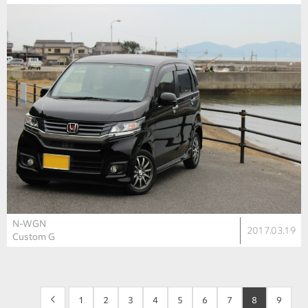
N-WGN
2017.03.19
Custom G
<
1
2
3
4
5
6
7
8
9