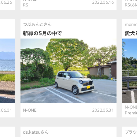
.06.26
2022.06.16
RS
RS（6
つぶあんこさん
mom
新緑の5月の中で
愛犬
N-ON
.06.01
N-ONE
2022.05.31
Premi
ds.katsuさん
ブラウ