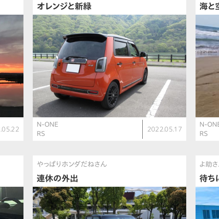
オレンジと新緑
海と
N-ONE
N-ON
.05.22
2022.05.17
RS
RS
やっぱりホンダだねさん
よ助さ
連休の外出
待ち