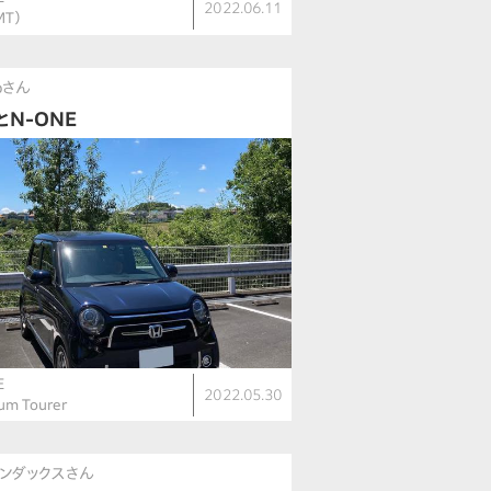
2022.06.11
MT）
oさん
とN-ONE
E
2022.05.30
um Tourer
ンダックスさん