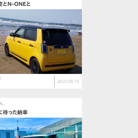
空とN-ONEと
E
2022.05.15
ん
に待った納車