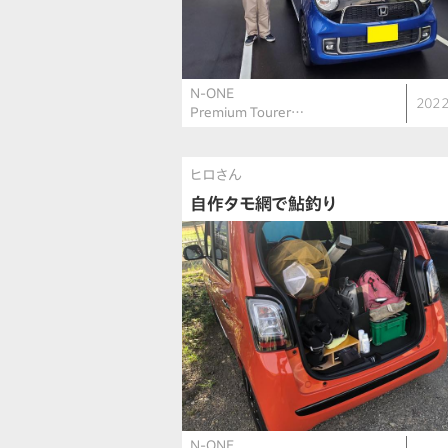
N-ONE
2022
Premium Tourer…
ヒロさん
自作タモ網で鮎釣り
N-ONE