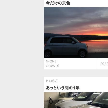
今だけの景色
N-ONE
2022
G（4WD）
ヒロさん
あっという間の1年