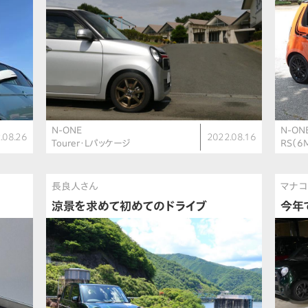
N-ONE
N-ON
.08.26
2022.08.16
Tourer・Lパッケージ
RS（6
長良人さん
マナコ
涼景を求めて初めてのドライブ
今年