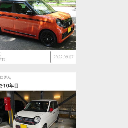
E
2022.08.07
MT）
ロさん
で10年目