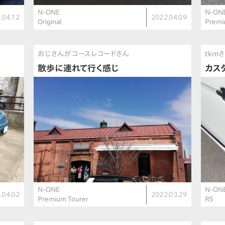
N-ONE
N-ON
.04.12
2022.04.09
Original
Prem
おじさんがコースレコードさん
tkm
散歩に連れて行く感じ
カス
N-ONE
N-ON
.04.02
2022.03.29
Premium Tourer
RS