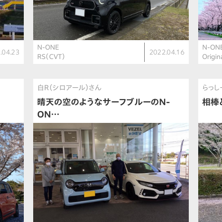
N-ONE
N-ON
.04.23
2022.04.16
RS（CVT）
Origin
白R（シロアール）さん
らっし
晴天の空のようなサーフブルーのN-
相棒
ON…