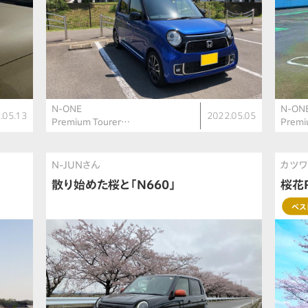
N-ONE
N-ON
.05.13
2022.05.05
Premium Tourer…
Premi
N-JUNさん
カツワ
散り始めた桜と「N660」
桜花
ベス