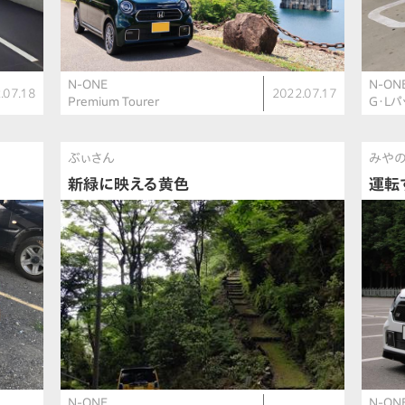
N-ONE
N-ON
.07.18
2022.07.17
Premium Tourer
G・L
ぶぃさん
みやの
新緑に映える黄色
運転
N-ONE
N-ON