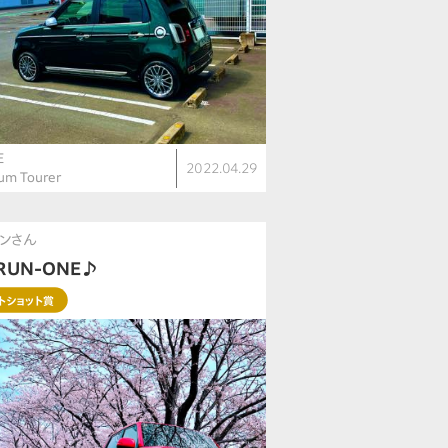
E
2022.04.29
um Tourer
ンさん
RUN-ONE♪
トショット賞