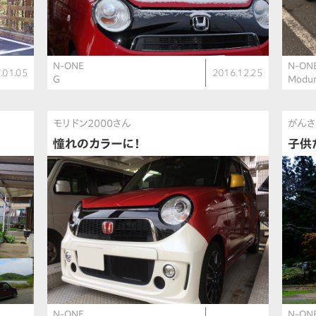
N-ONE
N-ON
.01.05
2016.12.25
G
Modur
モリドン2000さん
がん
憧れのカラーに！
子供
N-ONE
N-ON