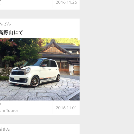
2016.11.26
r
んさん
高野山にて
E
2016.11.01
um Tourer
shiさん