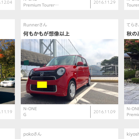
.12.04
2016.11.29
Premium Tourer…
Toure
Runnerさん
てらさ
何もかもが想像以上
秋の
N-ONE
N-ON
.11.19
2016.11.09
G
Premi
pokoさん
kiyo