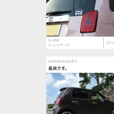
N-ONE
2016
G・Lパッケージ
yasitakouzouさん
最高です。