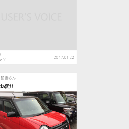
E
2017.01.22
o X
の稲妻さん
da愛!!