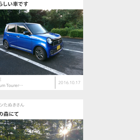
らしい車です
E
2016.10.17
um Tourer…
ンたぬきさん
の森にて