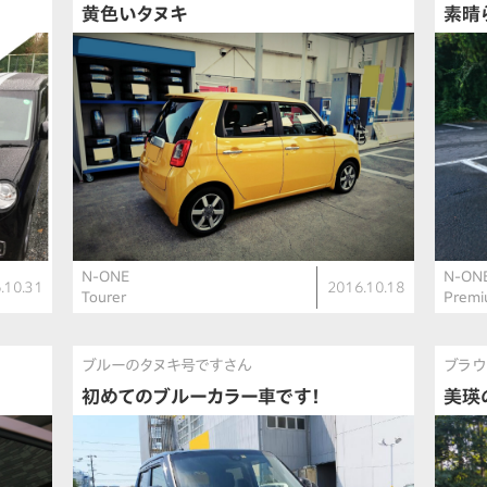
黄色いタヌキ
素晴
N-ONE
N-ON
.10.31
2016.10.18
Tourer
Premi
ブルーのタヌキ号ですさん
ブラウ
初めてのブルーカラー車です！
美瑛