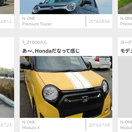
N-ONE
N-ON
.08.12
2016.08.06
Premium Tourer
Premi
T_Z1000さん
ヨーダ
あ〜、Hondaだなって感じ
モデ
N-ONE
N-ON
.07.24
2016.07.08
Modulo X
Modul