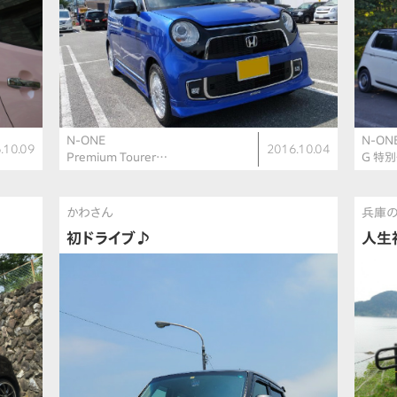
N-ONE
N-ON
.10.09
2016.10.04
Premium Tourer…
G 特
かわさん
兵庫の
初ドライブ♪
人生