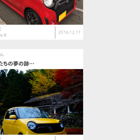
E
2016.12.17
o X
さん
たちの夢の跡…
E