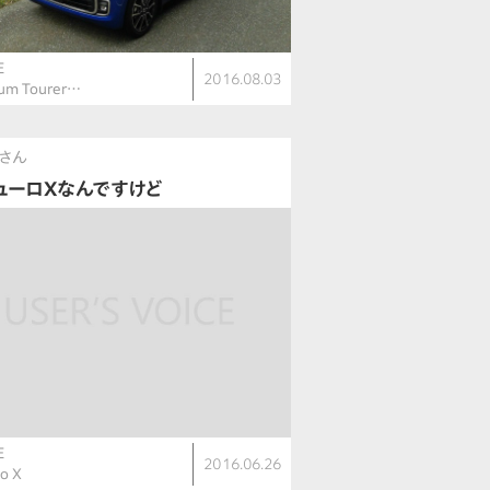
E
2016.08.03
um Tourer…
さん
ューロXなんですけど
E
2016.06.26
o X