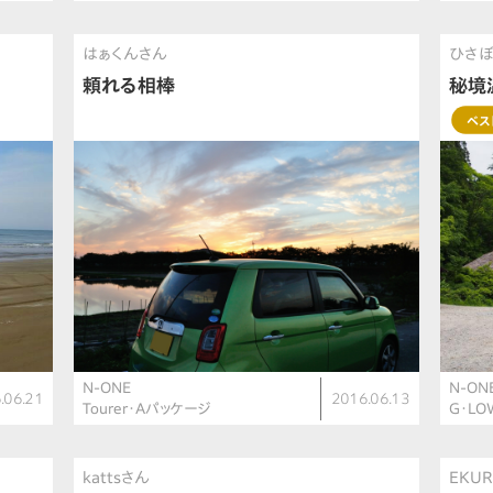
はぁくんさん
ひさぼ
頼れる相棒
秘境
ベス
N-ONE
N-ON
.06.21
2016.06.13
Tourer・Aパッケージ
G・L
kattsさん
EKUR