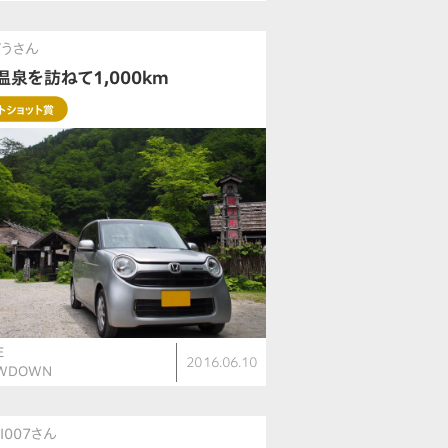
うさん
温泉を訪ねて1,000km
トショット賞
E
2016.06.10
OWDOWN
I007さん