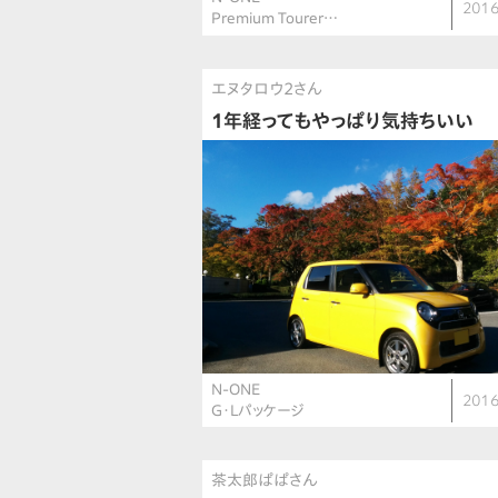
2016
Premium Tourer…
エヌタロウ2さん
1年経ってもやっぱり気持ちいい
N-ONE
2016
G・Lパッケージ
茶太郎ぱぱさん