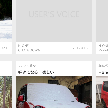
N-ONE
N-ON
.02.13
2017.01.31
G・LOWDOWN
Modul
りょう天さん
深紅
好きになる 楽しい
Hon