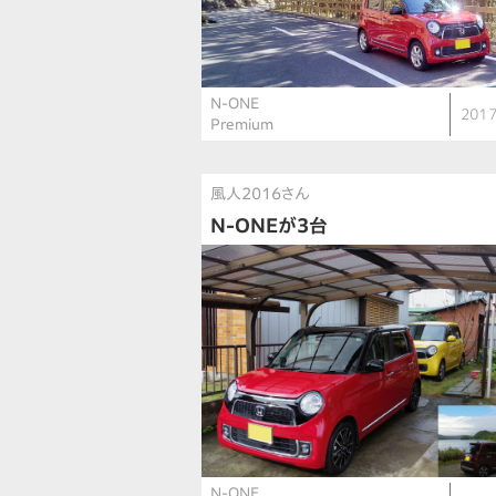
N-ONE
2017
Premium
風人2016さん
N-ONEが3台
N-ONE