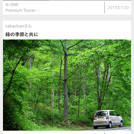
N-ONE
2019.07.20
Premium Tourer…
takachanさん
緑の季節と共に