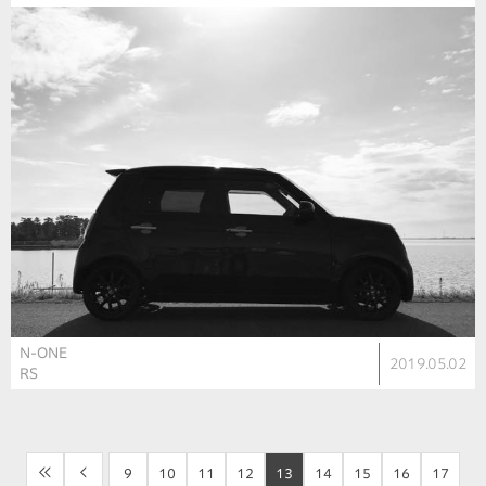
N-ONE
2019.05.02
RS
<<
<
9
10
11
12
13
14
15
16
17