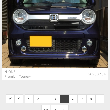
N-ONE
2023.02.04
Premium Tourer…
<<
<
1
2
3
4
5
6
7
8
9
10
>
>>