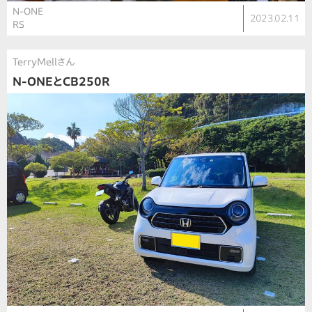
N-ONE
2023.02.11
RS
TerryMellさん
N-ONEとCB250R