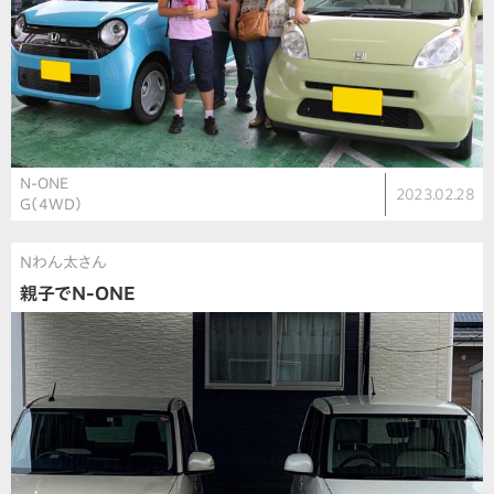
N-ONE
2023.02.28
G（4WD）
Nわん太さん
親子でN-ONE