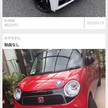
N-ONE
2023.02.19
RS（CVT）
みやもさん
動画なし