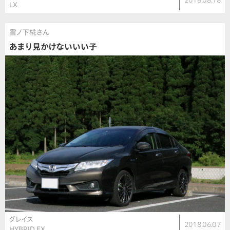
2018.08.18
LX
雪ノ下椛さん
あまり見かけないいい子
グレイス
2018.06.07
HYBRID EX