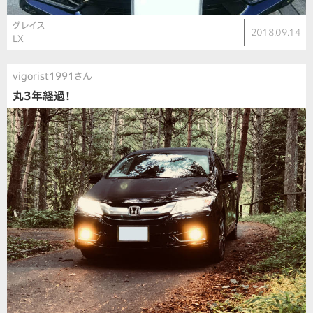
グレイス
2018.09.14
LX
vigorist1991さん
丸3年経過！