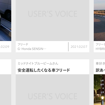
フリード
フリー
.02.09
2021.02.07
G・Honda SENSIN…
HYBR
ミッドナイトブルービームさん
車好
安全運転したくなる車フリード
訳あ