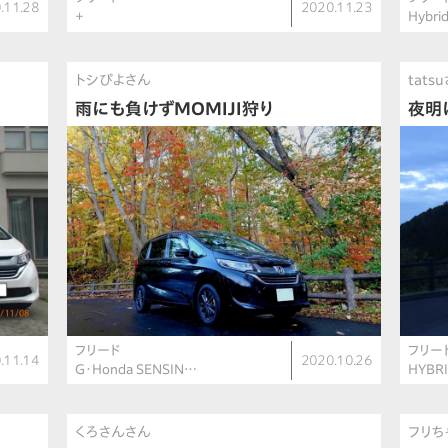
.11.28
2020.11.23
＋
Hybri
トシぴよさん
tats
雨にも負けずMOMIJI狩り
夜明
フリード
フリー
.11.14
2020.10.26
G・Honda SENSIN…
HYBRI
くろさんさん
フリち