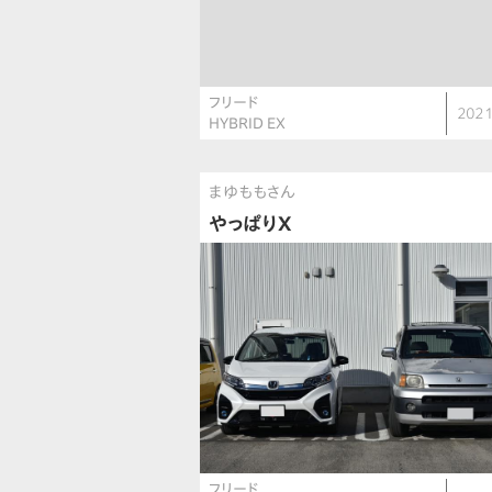
フリード
2021
HYBRID EX
まゆももさん
やっぱりX
フリード