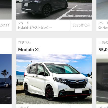
フリード
フリー
.07.11
2020.07.04
Hybrid・ジャストセレク…
G・Ho
ひでさん
小牧
Modulo X！
55,
フリード
フリー