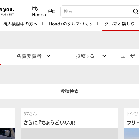
My
検索キーワード入力
Honda
購入検討中の方へ
Hondaのクルマづくり
クルマと楽しむ
各賞受賞者
投稿する
ユーザ
投稿検索
87さん
トシぴ
さらに『ちょうどいい』！
フリ