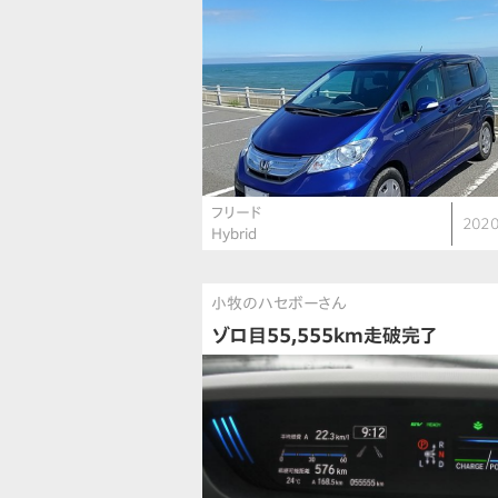
フリード
2020
Hybrid
小牧のハセボーさん
ゾロ目55,555km走破完了