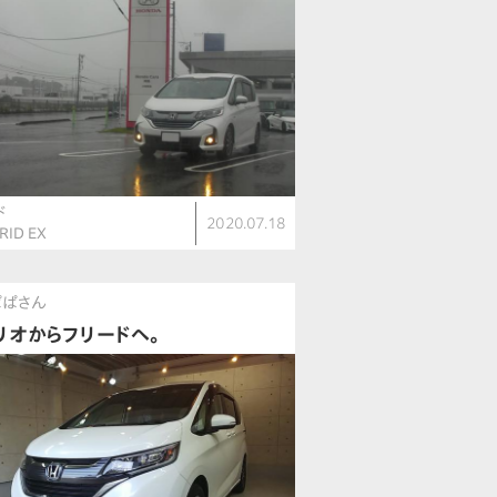
ド
2020.07.18
RID EX
ぱぱさん
リオからフリードへ。