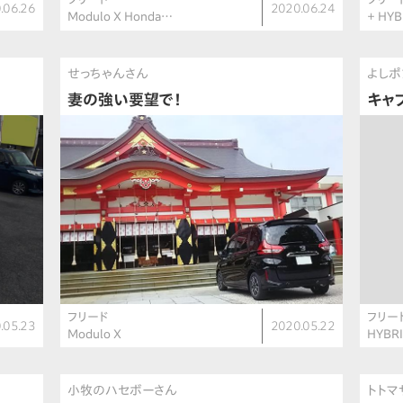
.06.26
2020.06.24
Modulo X Honda…
＋ HYB
せっちゃんさん
よしポ
妻の強い要望で！
キャ
フリード
フリー
.05.23
2020.05.22
Modulo X
HYBRI
小牧のハセボーさん
トトマ