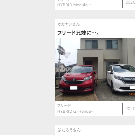
2020
HYBRID Modulo …
オカヤンさん
フリード兄妹に…。
フリード
2020
HYBRID G・Honda…
ぷたろうさん