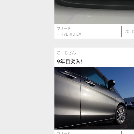
フリード
2020
＋ HYBRID EX
こーじさん
9年目突入！
フリード