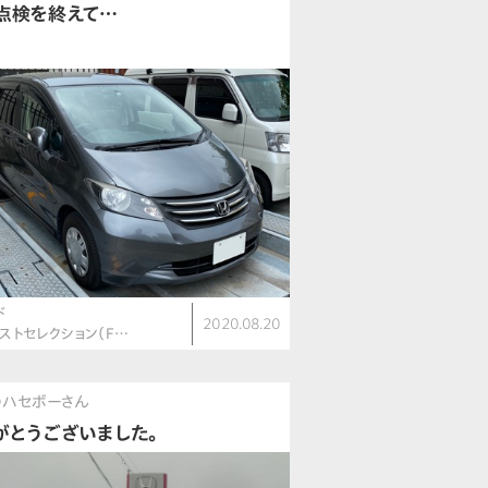
点検を終えて…
ド
2020.08.20
ャストセレクション（F…
のハセボーさん
がとうございました。