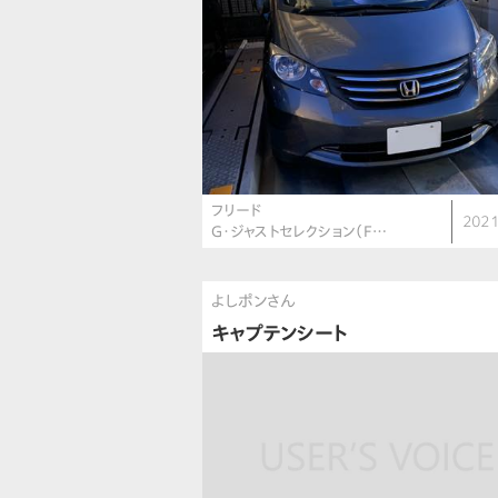
フリード
2021
G・ジャストセレクション（F…
よしポンさん
キャプテンシート