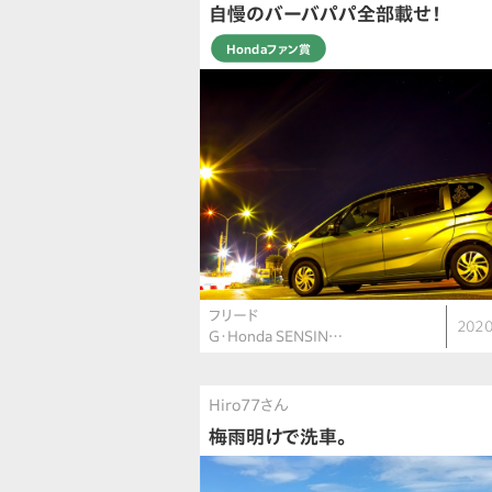
自慢のバーバパパ全部載せ！
Hondaファン賞
フリード
2020
G・Honda SENSIN…
Hiro77さん
梅雨明けで洗車。