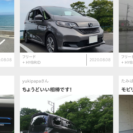
フリード
フリー
.08.08
2020.08.08
＋ HYBRID
＋ HYB
yukipapaさん
たみ
ちょうどいい相棒です！
モビ