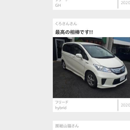
2020
GH
くろさんさん
最高の相棒です!!
フリード
2020
hybrid
房総山猫さん