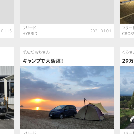
フリード
フリー
.01.15
2021.01.01
HYBRID
CROS
ずんだもちさん
くろさ
キャンプで大活躍！
29
フリード
フリー