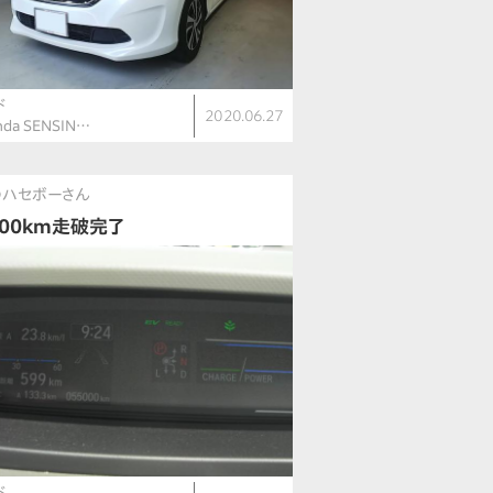
ド
2020.06.27
nda SENSIN…
のハセボーさん
000km走破完了
ド