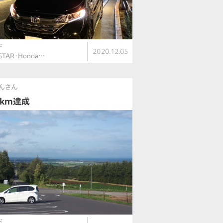
ド
2020.12.05
STAR・Honda…
んさん
万km達成
ド