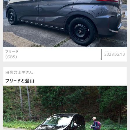
フリード
2023.02.10
（GB5）
田舎の山男さん
フリ－ドと登山