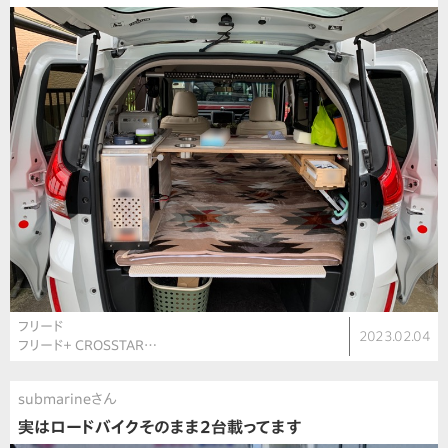
フリード
2023.02.04
フリード＋ CROSSTAR…
submarineさん
実はロードバイクそのまま2台載ってます