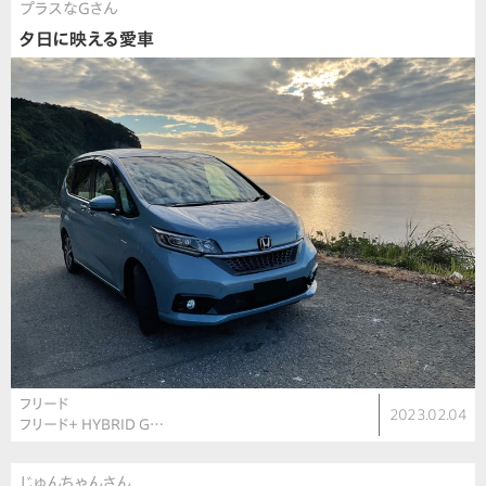
プラスなGさん
夕日に映える愛車
フリード
2023.02.04
フリード＋ HYBRID G…
じゅんちゃんさん