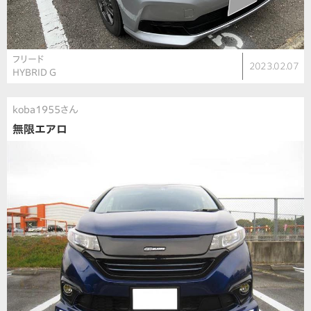
フリード
2023.02.07
HYBRID G
koba1955さん
無限エアロ