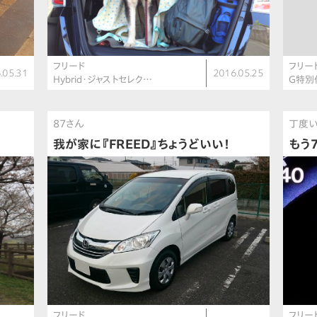
フリード
フリー
.05.31
2016.05.25
Hybrid・ジャストセレク…
G特別
87さん
丁度
我が家に『FREED』ちょうどいい！
もう
フリード
フリー