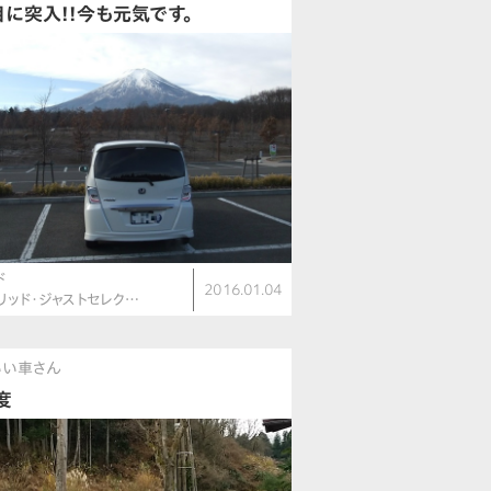
目に突入!!今も元気です。
ド
2016.01.04
リッド・ジャストセレク…
いい車さん
度