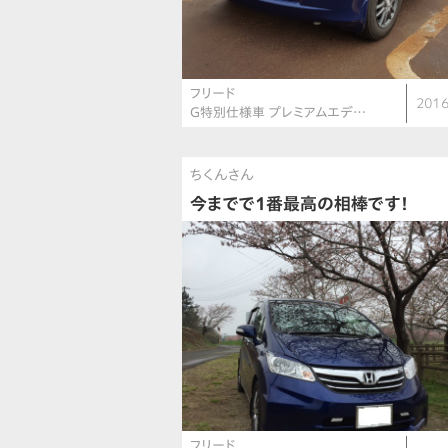
フリード
2016
G特別仕様車 プレミアムエデ…
ちくんさん
今までで1番最高の相棒です！
フリード