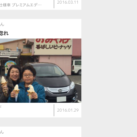
2016.03.11
仕様車 プレミアムエデ…
さん
惚れ
ド
2016.01.29
）
さん