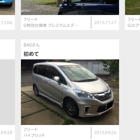
フリード
フリー
.12.06
2015.11.27
G特別仕様車 プレミアムエデ…
Giエ
840さん
初めて
フリード
.09.28
2015.09.26
ハイブリッド