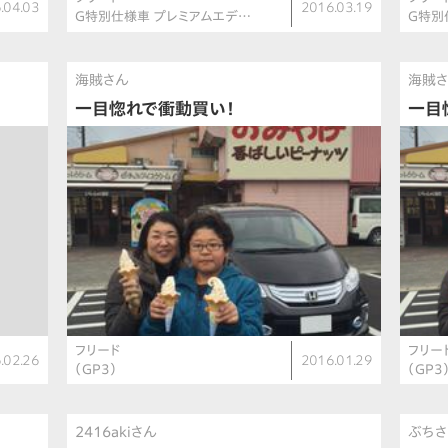
.04.03
2016.03.19
G特別仕様車 プレミアムエデ…
G特別
海賊さん
海賊
一目惚れで衝動買い！
一目
フリード
フリー
.02.26
2016.01.29
（GP3）
（GP3
2416akiさん
ぶち