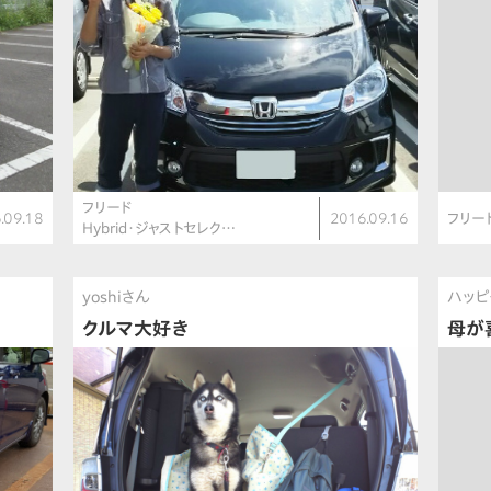
フリード
.09.18
2016.09.16
フリー
Hybrid・ジャストセレク…
yoshiさん
ハッピ
クルマ大好き
母が