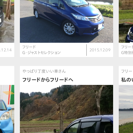
フリード
フリー
.12.14
2015.12.09
G・ジャストセレクション
G特別
やっぱり丁度いい車さん
フリー
フリードからフリードへ
私の