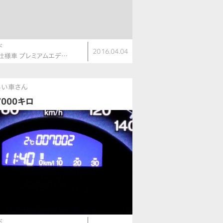
ド
2016.04.04
仕様車 プレミアムエデ…
いい車さん
7000キロ
ド