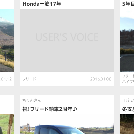
Honda一筋17年
5年
フリー
.01.12
フリード
2016.01.08
ハイブ
ちくんさん
丁度
祝！フリード納車2周年♪
冬支