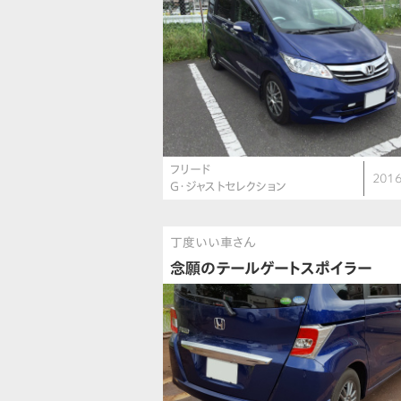
フリード
2016
G・ジャストセレクション
丁度いい車さん
念願のテールゲートスポイラー