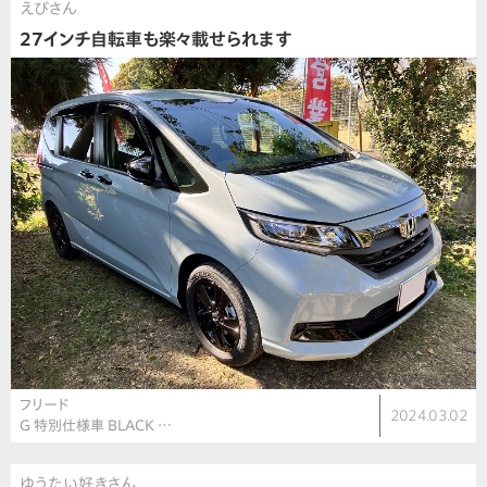
えびさん
27インチ自転車も楽々載せられます
フリード
2024.03.02
G 特別仕様車 BLACK …
ゆうたい好きさん