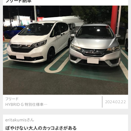
フリード納車
フリード
2024.02.22
HYBRID G 特別仕様車…
eritakumisさん
ぼやけない大人のカッコよさがある