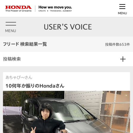
MENU
MENU
フリード 検索結果一覧
投稿件数653件
投稿検索
あちゃぴ〜さん
10何年か振りのHondaさん