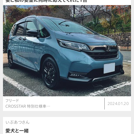
妻と私の要望に同時に応えてくれた1台
フリード
2024.01.20
CROSSTAR 特別仕様車…
いぶあつさん
愛犬と一緒