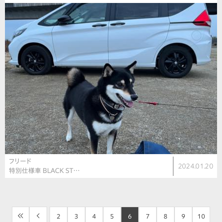
フリード
2024.01.20
特別仕様車 BLACK ST…
<<
<
2
3
4
5
6
7
8
9
10