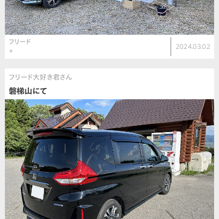
フリード
2024.03.02
＋
フリード大好き君さん
磐梯山にて