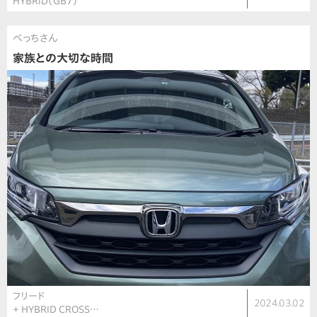
HYBRID（GB7）
べっちさん
家族との大切な時間
フリード
2024.03.02
＋ HYBRID CROSS…