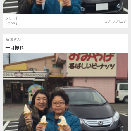
フリード
2016.01.29
（GP3）
海賊さん
一目惚れ