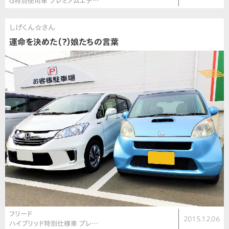
G特別使用車 プレミアムエデ…
しげくん☆さん
運命を決めた（？）娘たちの言葉
フリード
2015.12.06
ハイブリッド特別仕様車 プレ…