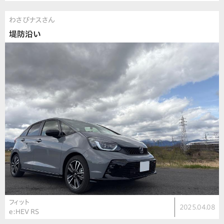
わさびナスさん
堤防沿い
フィット
2025.04.08
e:HEV RS