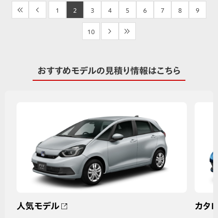
<<
<
1
2
3
4
5
6
7
8
9
10
>
>>
おすすめモデルの見積り情報はこちら
人気モデル
カタ