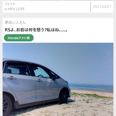
フィット
2025.06.07
e:HEV LUXE
夢追い人さん
RSよ、お前は何を想う？私はね、、、。
Hondaファン賞