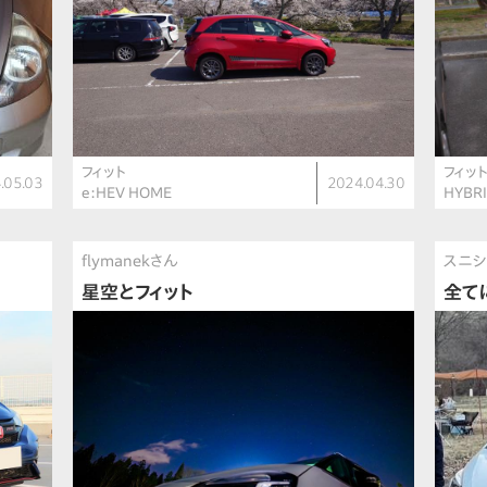
フィット
フィッ
.05.03
2024.04.30
e:HEV HOME
HYBR
flymanekさん
スニシ
星空とフィット
全て