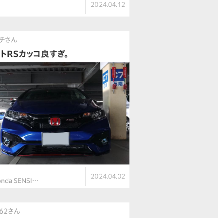
2024.04.12
E
チさん
ットRSカッコ良すぎ。
ト
2024.04.02
onda SENSI…
62さん