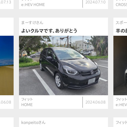
.07.13
2024.07.10
e:HEV HOME
CROS
まーすけさん
スポー
よいクルマです、ありがとう
羊の
フィット
フィッ
.06.08
2024.06.08
HOME
e:HEV
konpeitoさん
フィッ