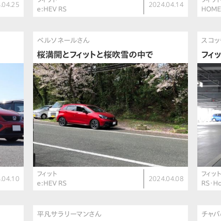
.04.25
2024.04.14
e:HEV RS
HOM
ベルソネールさん
スコッ
桜満開とフィットと桜吹雪の中で
フィ
フィット
フィッ
.04.10
2024.04.08
e:HEV RS
RS・H
平凡サラリーマンさん
チャバ