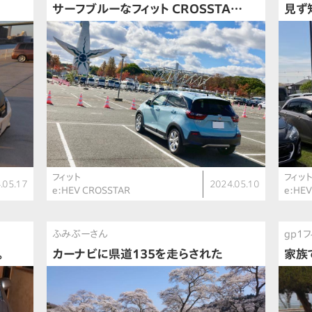
サーフブルーなフィット CROSSTA…
見ず
フィット
フィッ
.05.17
2024.05.10
e:HEV CROSSTAR
e:HEV
ふみぶーさん
gp1
。
カーナビに県道135を走らされた
家族