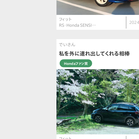
フィット
2024
RS・Honda SENSI…
でいさん
私を外に連れ出してくれる相棒
Hondaファン賞
フィット