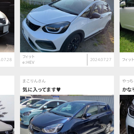
フィット
.07.28
2024.07.27
フィッ
e:HEV
まこりんさん
やっち
気に入ってます♥
かな