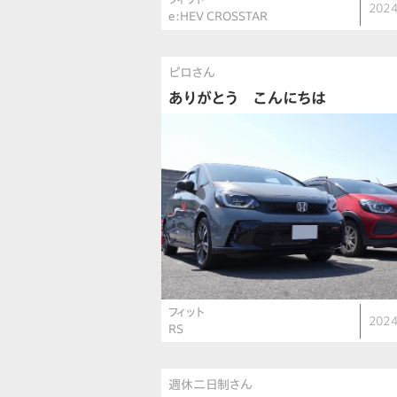
2024
e:HEV CROSSTAR
ピロさん
ありがとう こんにちは
フィット
2024
RS
週休二日制さん