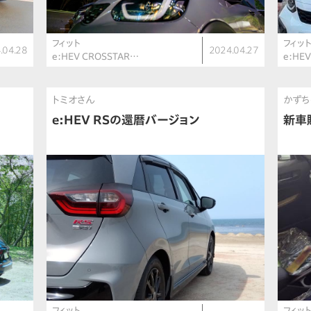
フィット
フィッ
.04.28
2024.04.27
e:HEV CROSSTAR…
e:HE
トミオさん
かずち
e:HEV RSの還暦バージョン
新車
フィット
フィッ