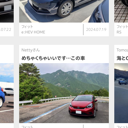
フィット
フィッ
.07.22
2024.07.19
e:HEV HOME
RS
Nettyさん
Tomo
めちゃくちゃいいです…この車
海とC
フィット
フィッ