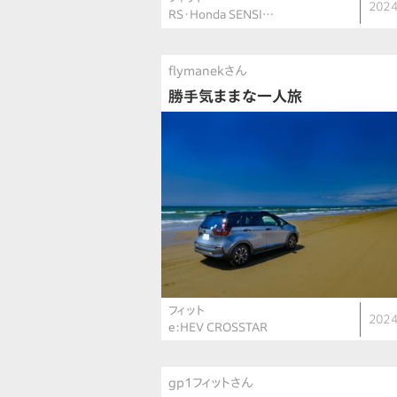
2024
RS・Honda SENSI…
flymanekさん
勝手気ままな一人旅
フィット
2024
e:HEV CROSSTAR
gp1フィットさん